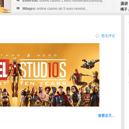
Emerson:
online casino 2 euro mindesteinzahlung...
演讲
Milagro:
online casino ab 5 euro revolut...
椅子
Esperanza:
sofortüberweisung casino
startguthaben...
？
暂无评论
查看全文…