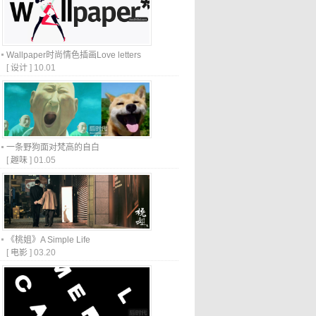
Wallpaper时尚情色插画Love letters
[
设计
]
10.01
一条野狗面对梵高的自白
[
趣味
]
01.05
《桃姐》A Simple Life
[
电影
]
03.20