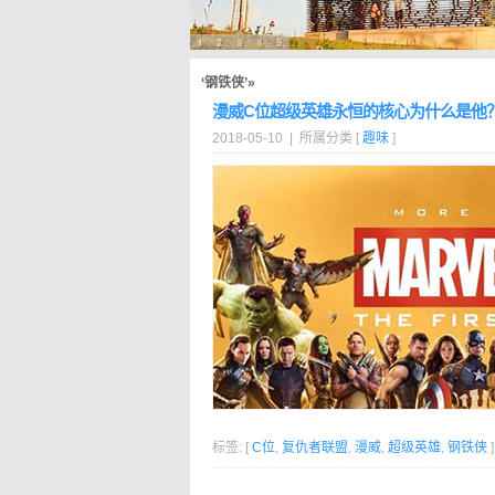
‘钢铁侠’»
漫威C位超级英雄永恒的核心为什么是他
2018-05-10 | 所属分类 [
趣味
]
标签: [
C位
,
复仇者联盟
,
漫威
,
超级英雄
,
钢铁侠
]