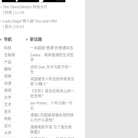
The Ones2Watch 时尚大片
[
时尚
]
11.06
Lady Gaga“男人装”You and I MV
[
音乐
]
09.02
导航
新话题
科技
一本超级“普通”的普通杂志
互联网
Zakka：简单普通的生活哲
学
产品
达利 Dali 天才与疯子的一
趣味
生
视频
渴望被世人听见的传奇音乐
动漫
家“小糖人”
游戏
《方形》是信任和关心的一
处圣地？
文学
Ian Fisher：十年只画一片
艺术
云
音乐
漫威C位超级英雄永恒的核
电影
心为什么是他？
设计
漫威电影宇宙 为了复仇者
联盟3
大师