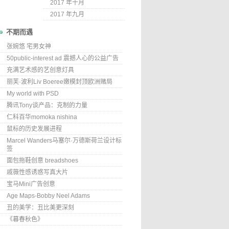
2017 年十月
2017 年九月
不期而遇
张婉悠 宅男女神
50public-interest ad 震撼人心的公益广告
充满艺术感的艺创意灯具
丽芙·波利Liv Boeree嫩模封顶欧洲赌局
My world with PSD
腾讯Tony谈产品：克制的力量
仁科百华momoka nishina
鼠标的历史发展进程
Marcel Wanders马塞尔·万德斯荷兰设计标
签
面包拖鞋创意 breadshoes
戚薇性感诱惑写真大片
宝马Mini广告创意
Age Maps-Bobby Neel Adams
丑的美学：丑比美更深刻
《暮春秋色》