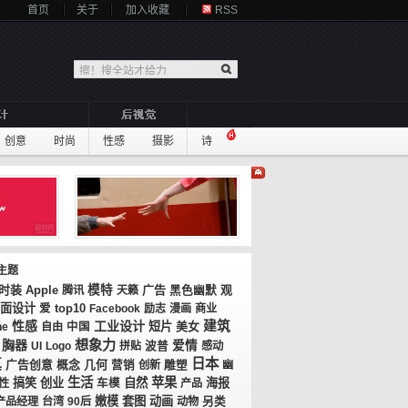
首页
关于
加入收藏
RSS
创意
时尚
性感
摄影
诗
主题
时装
模特
广告
观
Apple
腾讯
天籁
黑色幽默
面设计
top10
爱
Facebook
励志
漫画
商业
性感
工业设计
建筑
短片
美女
ne
自由
中国
想象力
胸器
爱情
UI
Logo
拼贴
波普
感动
真
日本
广告创意
概念
几何
营销
创新
雕塑
幽
生活
苹果
搞笑
创业
自然
海报
性
车模
产品
嫩模
套图
动画
产品经理
台湾
90后
动物
另类