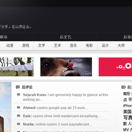
动漫
游戏
文学
艺术
音乐
电影
设计
大师
后评论
后
图形
Sejarah Kuno:
I am genuinely happy to glance at this
weblog po...
点
平
iPho
Ahmed:
casino google pay ab 15 euro...
美国
Dale:
casino ohne limit mastercard einzahlung...
写
默
人
Noelia:
online casino 2 euro paysafecard...
MV