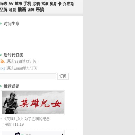
AV
手机
涂鸦
奥斯卡
乔布斯
标志
城市
摇滚
插画
恶搞
品牌
可爱
诡异
时间生命
后时代订阅
通过rss阅读器订阅:
通过Email地址订阅:
推荐话题
《英雄儿女》为了胜利的纪念
[
电影
]
11.19