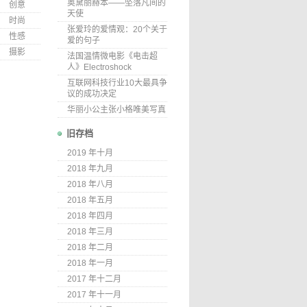
奥黛丽赫本——坠落凡间的
创意
天使
时尚
张爱玲的爱情观：20个关于
性感
爱的句子
摄影
法国温情微电影《电击超
人》Electroshock
互联网科技行业10大最具争
议的成功决定
华丽小公主张小格唯美写真
旧存档
2019 年十月
2018 年九月
2018 年八月
2018 年五月
2018 年四月
2018 年三月
2018 年二月
2018 年一月
2017 年十二月
2017 年十一月