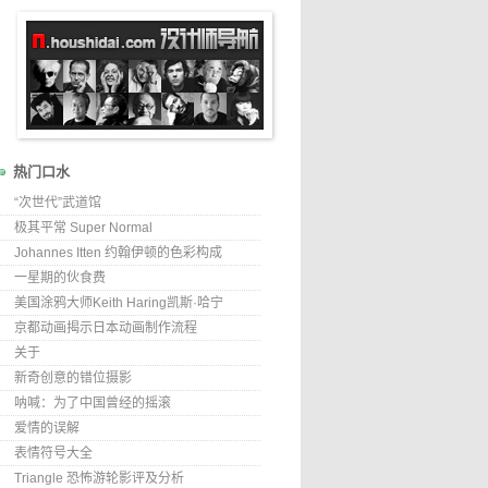
热门口水
“次世代”武道馆
极其平常 Super Normal
Johannes Itten 约翰伊顿的色彩构成
一星期的伙食费
美国涂鸦大师Keith Haring凯斯·哈宁
京都动画揭示日本动画制作流程
关于
新奇创意的错位摄影
呐喊：为了中国曾经的摇滚
爱情的误解
表情符号大全
Triangle 恐怖游轮影评及分析