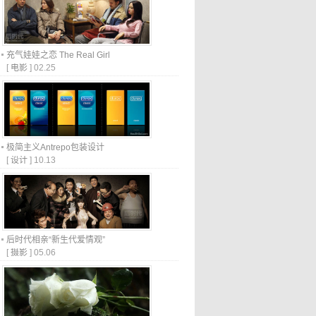
充气娃娃之恋 The Real Girl
[
电影
]
02.25
极简主义Antrepo包装设计
[
设计
]
10.13
后时代相亲“新生代爱情观”
[
摄影
]
05.06