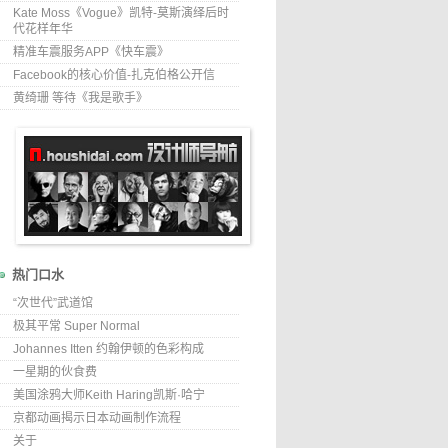
Kate Moss《Vogue》凯特-莫斯演绎后时
代花样年华
精准车震服务APP《快车震》
Facebook的核心价值-扎克伯格公开信
黄绮珊 等待《我是歌手》
热门口水
“次世代”武道馆
极其平常 Super Normal
Johannes Itten 约翰伊顿的色彩构成
一星期的伙食费
美国涂鸦大师Keith Haring凯斯·哈宁
京都动画揭示日本动画制作流程
关于