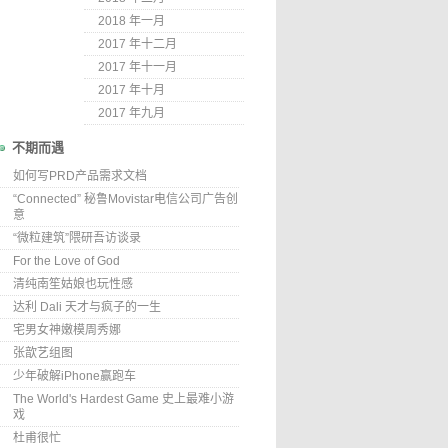
2018 年一月
2017 年十二月
2017 年十一月
2017 年十月
2017 年九月
不期而遇
如何写PRD产品需求文档
“Connected” 秘鲁Movistar电信公司广告创
意
“微粒建筑”隈研吾访谈录
For the Love of God
清纯南笙姑娘也玩性感
达利 Dali 天才与疯子的一生
宅男女神嫩模周秀娜
张歆艺组图
少年破解iPhone赢跑车
The World's Hardest Game 史上最难小游
戏
杜甫很忙