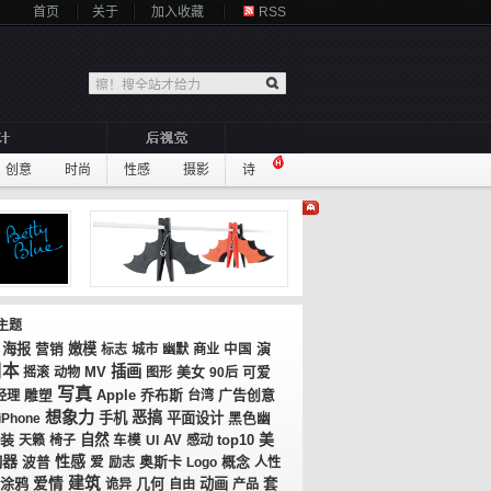
首页
关于
加入收藏
RSS
创意
时尚
性感
摄影
诗
主题
海报
嫩模
演
营销
标志
城市
幽默
商业
中国
日本
插画
MV
美女
摇滚
动物
图形
90后
可爱
写真
乔布斯
广告创意
经理
雕塑
Apple
台湾
想象力
恶搞
手机
平面设计
iPhone
黑色幽
美
装
自然
AV
top10
天籁
椅子
车模
UI
感动
胸器
性感
奥斯卡
概念
波普
爱
励志
Logo
人性
建筑
涂鸦
爱情
几何
动画
套
诡异
自由
产品