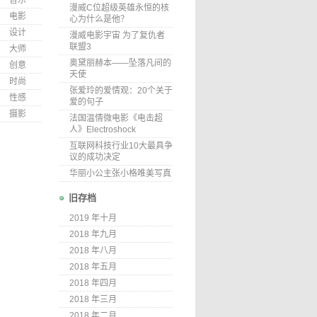
音乐
漫威C位超级英雄永恒的核
电影
心为什么是他？
设计
漫威电影宇宙 为了复仇者
联盟3
大师
奥黛丽赫本——坠落凡间的
创意
天使
时尚
张爱玲的爱情观：20个关于
性感
爱的句子
摄影
法国温情微电影《电击超
人》Electroshock
互联网科技行业10大最具争
议的成功决定
华丽小公主张小格唯美写真
旧存档
2019 年十月
2018 年九月
2018 年八月
2018 年五月
2018 年四月
2018 年三月
2018 年二月