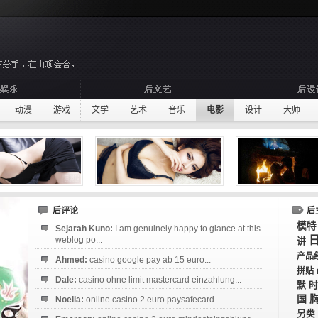
动漫
游戏
文学
艺术
音乐
电影
设计
大师
后评论
后
模特
Sejarah Kuno:
I am genuinely happy to glance at this
weblog po...
讲
产品
Ahmed:
casino google pay ab 15 euro...
拼贴
Dale:
casino ohne limit mastercard einzahlung...
时
默
国
Noelia:
online casino 2 euro paysafecard...
另类