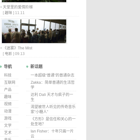
天堂里的爱情阶梯
[
趣味
]
11.11
《迷雾》The Mist
[
电影
]
09.13
导航
新话题
科技
一本超级“普通”的普通杂志
互联网
Zakka：简单普通的生活哲
学
产品
达利 Dali 天才与疯子的一
趣味
生
视频
渴望被世人听见的传奇音乐
动漫
家“小糖人”
游戏
《方形》是信任和关心的一
处圣地？
文学
Ian Fisher：十年只画一片
艺术
云