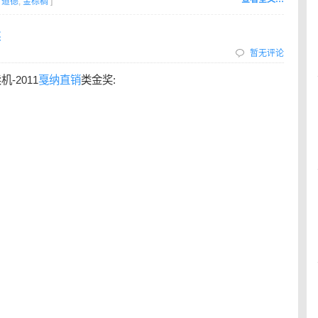
,
道德
,
金棕榈
]
暂无评论
机-2011
戛纳
直销
类金奖: