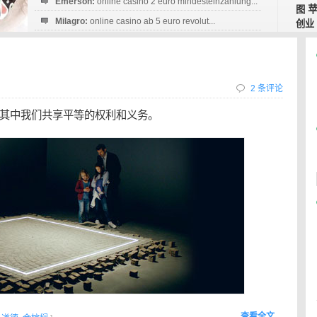
Emerson:
online casino 2 euro mindesteinzahlung...
图
Milagro:
online casino ab 5 euro revolut...
创业
Esperanza:
sofortüberweisung casino
startguthaben...
2 条评论
其中我们共享平等的权利和义务。
查看全文…