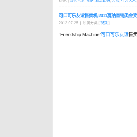
标签: [
当代艺术
,
戛纳
,
政治正确
,
方形
,
行为艺术
可口可乐友谊售卖机-2011戛纳直销类金奖
2012-07-25 | 所属分类 [
视频
]
“Friendship Machine”
可口可乐
友谊
售卖