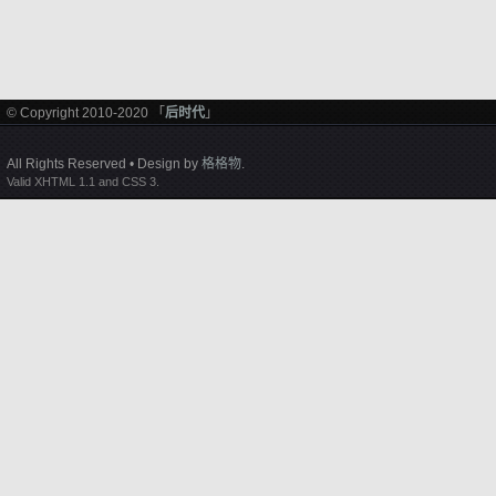
© Copyright 2010-2020 「
后时代
」
All Rights Reserved • Design by
格格物
.
Valid XHTML 1.1 and CSS 3.