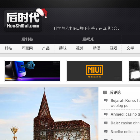
科技
互联网
产品
趣味
视频
动漫
游戏
文学
后评论
Sejarah Kuno:
I
weblog po...
Ahmed:
casino g
Dale:
casino ohne
Noelia:
online ca