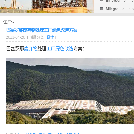
Emerson:
online
Milagro:
online c
Esperanza:
sofo
startguthaben...
‘工厂’»
巴塞罗那废弃物处理工厂绿色改造方案
2012-04-20 | 所属分类 [
设计
]
巴塞罗那
废弃物
处理
工厂
绿色
改造
方案：