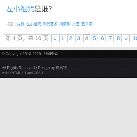
左小祖咒
是谁？
标签: [
先锋
,
左小祖咒
,
当代艺术
,
摇滚乐
,
文艺
,
艺术家
]
第 4 页，共 10 页
«
1
2
3
4
5
6
7
8
»
1
© Copyright 2010-2020 「
后时代
」
All Rights Reserved • Design by
格格物
.
Valid XHTML 1.1 and CSS 3.