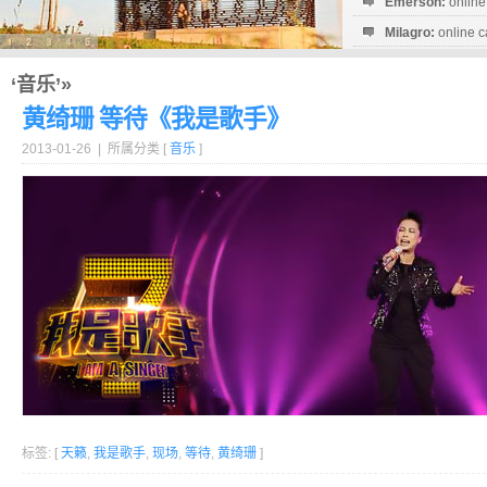
Emerson:
online
Milagro:
online c
Esperanza:
sofo
startguthaben...
‘音乐’»
黄绮珊 等待《我是歌手》
2013-01-26 | 所属分类 [
音乐
]
标签: [
天籁
,
我是歌手
,
现场
,
等待
,
黄绮珊
]