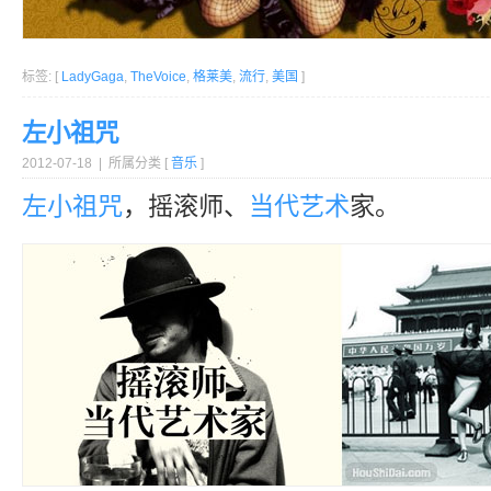
标签: [
LadyGaga
,
TheVoice
,
格莱美
,
流行
,
美国
]
左小祖咒
2012-07-18 | 所属分类 [
音乐
]
左小祖咒
，摇滚师、
当代艺术
家。