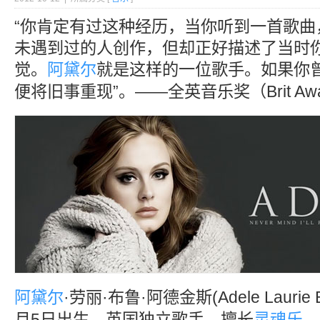
“你肯定有过这种经历，当你听到一首歌曲
未遇到过的人创作，但却正好描述了当时
觉。
阿黛尔
就是这样的一位歌手。如果你
便将旧事重现”。——全英音乐奖（Brit Awards
阿黛尔
·劳丽·布鲁·阿德金斯(Adele Laurie Bl
月5日出生，英国独立歌手，擅长
灵魂乐
、