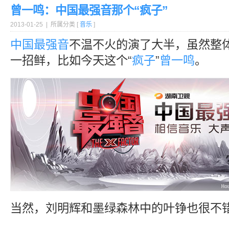
曾一鸣：中国最强音那个“疯子”
2013-01-25 | 所属分类 [
音乐
]
中国最强音
不温不火的演了大半，虽然整
一招鲜，比如今天这个“
疯子
”
曾一鸣
。
当然，刘明辉和墨绿森林中的叶铮也很不