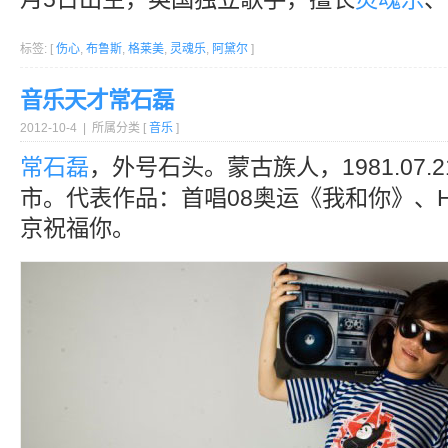
标签: [
伤心
,
布鲁斯
,
格莱美
,
灵魂乐
,
阿黛尔
]
音乐天才常石磊
2012-10-4 | 所属分类 [
音乐
]
常石磊
，外号石头。蒙古族人，1981.07
市。代表作品：首唱08奥运《我和你》、H
京祝福你。