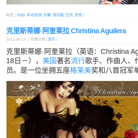
标签: [
R&B
,
声动亚洲
,
天籁
,
常石磊
,
空灵
,
音色
]
克里斯蒂娜·阿奎莱拉 Christina Aguilera
2012-09-15 | 所属分类 [
音乐
]
克里斯蒂娜·阿奎莱拉（英语：Christina Agu
18日－），
美国
著名
流行
歌手、作曲人、
员。是一位坐拥五座
格莱美
奖和八首冠军