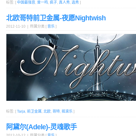
标签: [
中国最强音
,
曾一鸣
,
疯子
,
真人秀
,
选秀
]
北欧哥特前卫金属-夜愿Nightwish
2012-11-10 | 所属分类 [
音乐
]
标签: [
Tarja
,
前卫金属
,
北欧
,
哥特
,
摇滚乐
]
阿黛尔(Adele)-灵魂歌手
2012-10-12 | 所属分类 [
音乐
]