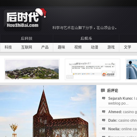
科技
互联网
产品
趣味
视频
动漫
游戏
文学
后评论
Sejarah Kuno:
I
weblog po...
Ahmed:
casino g
Dale:
casino ohne
Noelia:
online ca