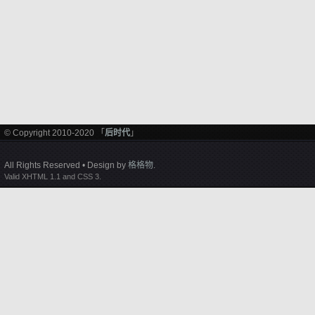
© Copyright 2010-2020 「
后时代
」
All Rights Reserved • Design by
格格物
.
Valid XHTML 1.1 and CSS 3.