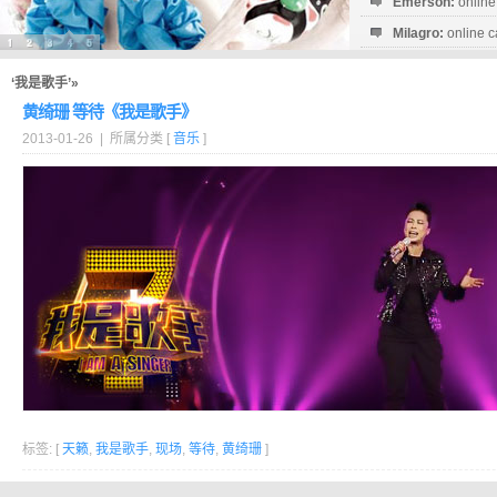
Emerson:
online
Milagro:
online c
Esperanza:
sofo
startguthaben...
‘我是歌手’»
黄绮珊 等待《我是歌手》
2013-01-26 | 所属分类 [
音乐
]
标签: [
天籁
,
我是歌手
,
现场
,
等待
,
黄绮珊
]