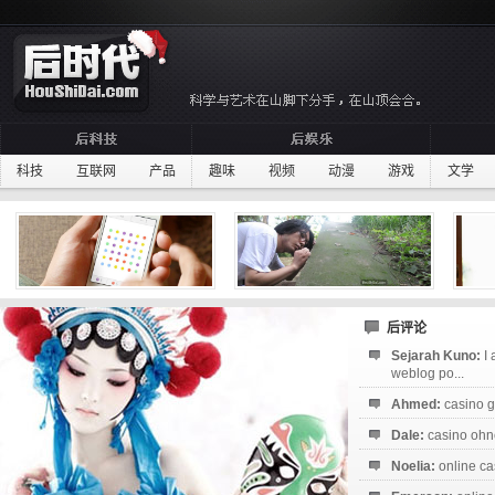
科技
互联网
产品
趣味
视频
动漫
游戏
文学
后评论
Sejarah Kuno:
I
weblog po...
Ahmed:
casino g
Dale:
casino ohne
Noelia:
online ca