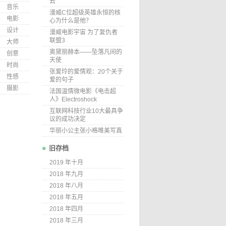
云
音乐
漫威C位超级英雄永恒的核
电影
心为什么是他？
设计
漫威电影宇宙 为了复仇者
联盟3
大师
奥黛丽赫本——坠落凡间的
创意
天使
时尚
张爱玲的爱情观：20个关于
性感
爱的句子
摄影
法国温情微电影《电击超
人》Electroshock
互联网科技行业10大最具争
议的成功决定
华丽小公主张小格唯美写真
旧存档
2019 年十月
2018 年九月
2018 年八月
2018 年五月
2018 年四月
2018 年三月