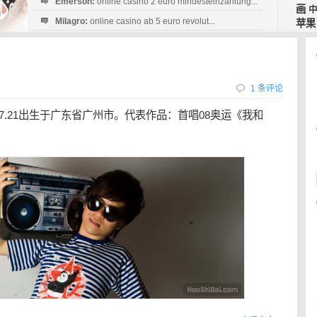
Emerson:
online casino 2 euro mindesteinzahlung...
画
Milagro:
online casino ab 5 euro revolut...
苹果
Esperanza:
sofortüberweisung casino
startguthaben...
1 条评论
07.21出生于广东省广州市。代表作品：首唱08奥运《我和
。