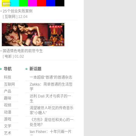
25个创业失败案例
[
互联网
]
12.04
国语情色电影的前世今生
[
电影
]
01.02
导航
新话题
科技
一本超级“普通”的普通杂志
互联网
Zakka：简单普通的生活哲
学
产品
达利 Dali 天才与疯子的一
趣味
生
视频
渴望被世人听见的传奇音乐
动漫
家“小糖人”
游戏
《方形》是信任和关心的一
处圣地？
文学
Ian Fisher：十年只画一片
艺术