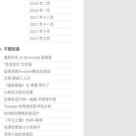
2018 年二月
2018 年一月
2017 年十二月
2017 年十一月
2017 年十月
2017 年九月
不期而遇
童颜巨乳 Ai Shinozaki 筱崎爱
“性感宝贝”江伊涵
丝袜诱惑Arnsdorf概念时装店
王朔 锵锵三人行
《通俗歌曲》与‘青春’停刊了
小柴豆冷知识全集
包豪斯设计师—威廉·华根菲尔德
Triangle 恐怖游轮影评及分析
960网页栅格系统设计
《平凡之路》朴树+韩寒
充满创意烟斗沙发椅子
泡芙小姐的金鱼缸