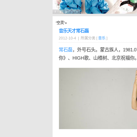
‘空灵’»
音乐天才常石磊
2012-10-4 | 所属分类 [
音乐
]
常石磊
，外号石头。蒙古族人，1981.
你》、HIGH歌、山楂树、北京祝福你