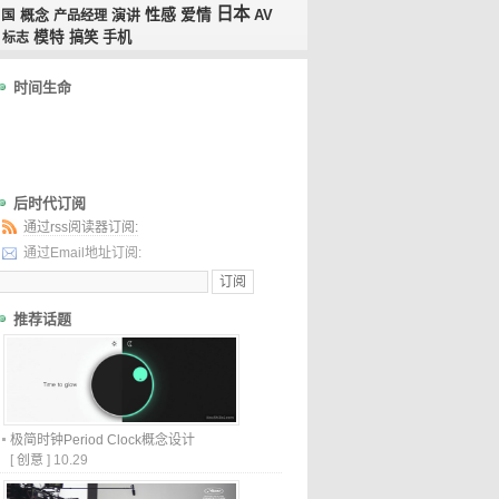
日本
性感
概念
演讲
爱情
AV
中国
产品经理
模特
搞笑
手机
标志
时间生命
后时代订阅
通过rss阅读器订阅:
通过Email地址订阅:
推荐话题
极简时钟Period Clock概念设计
[
创意
]
10.29