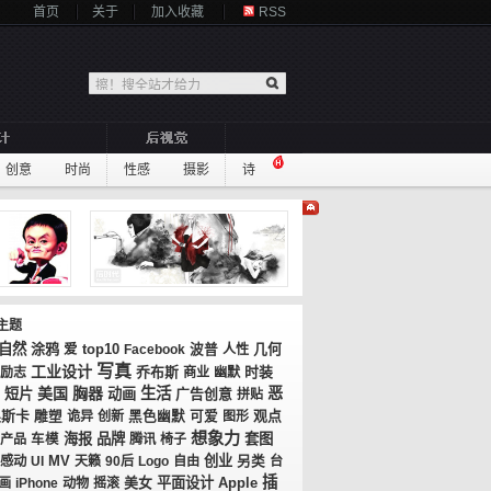
首页
关于
加入收藏
RSS
创意
时尚
性感
摄影
诗
主题
自然
涂鸦
top10
几何
爱
Facebook
波普
人性
写真
工业设计
乔布斯
时装
励志
商业
幽默
美国
胸器
生活
恶
短片
动画
广告创意
拼贴
奥斯卡
观点
雕塑
诡异
创新
黑色幽默
可爱
图形
想象力
海报
品牌
套图
产品
车模
腾讯
椅子
MV
创业
感动
UI
天籁
90后
Logo
自由
另类
台
插
美女
平面设计
画
iPhone
动物
摇滚
Apple