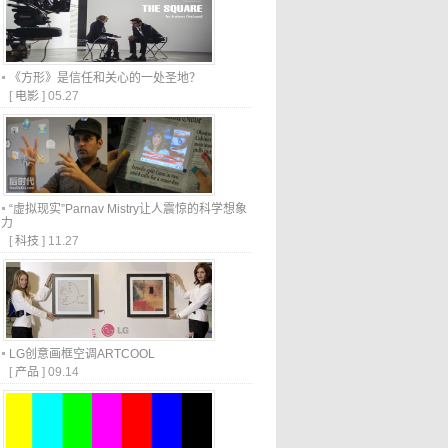
《方形》是信任和关心的一处圣地？
[
电影
]
05.27
“虚拟现实”Parnav Mistry让人震惊的科学想象
力
[
科技
]
11.27
LG创意画框空调ARTCOOL
[
产品
]
09.14