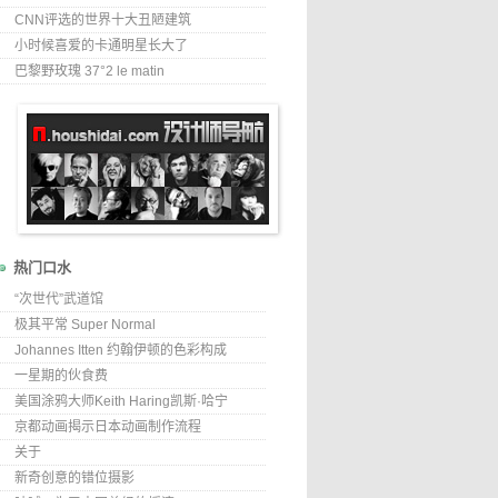
CNN评选的世界十大丑陋建筑
小时候喜爱的卡通明星长大了
巴黎野玫瑰 37°2 le matin
热门口水
“次世代”武道馆
极其平常 Super Normal
Johannes Itten 约翰伊顿的色彩构成
一星期的伙食费
美国涂鸦大师Keith Haring凯斯·哈宁
京都动画揭示日本动画制作流程
关于
新奇创意的错位摄影