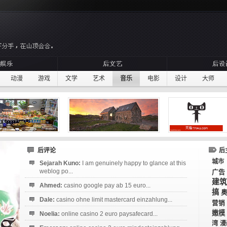
动漫
游戏
文学
艺术
音乐
电影
设计
大师
后评论
后
城市
Sejarah Kuno:
I am genuinely happy to glance at this
weblog po...
广告
建筑
Ahmed:
casino google pay ab 15 euro...
搞
Dale:
casino ohne limit mastercard einzahlung...
营销
嫩模
Noelia:
online casino 2 euro paysafecard...
湾
漫