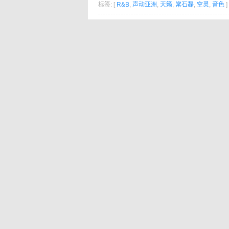
标签: [
R&B
,
声动亚洲
,
天籁
,
常石磊
,
空灵
,
音色
]