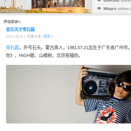
Emerson:
online
Milagro:
online c
Esperanza:
sofo
startguthaben...
‘声动亚洲’»
音乐天才常石磊
2012-10-4 | 所属分类 [
音乐
]
常石磊
，外号石头。蒙古族人，1981.07.21出生于广东省广州
你》、HIGH歌、山楂树、北京祝福你。