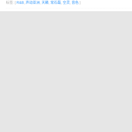
标签: [
R&B
,
声动亚洲
,
天籁
,
常石磊
,
空灵
,
音色
]