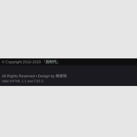
© Copyright 2010-2020 「
后时代
」
All Rights Reserved • Design by
格格物
.
Valid XHTML 1.1 and CSS 3.