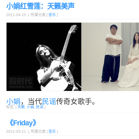
小娟红雪莲：天籁美声
2011-04-10 | 所属分类 [
音乐
]
小娟
，当代
民谣
传奇女歌手。
标签: [
天籁
,
小娟
,
民谣
]
《Friday》
2011-03-21 | 所属分类 [
音乐
]