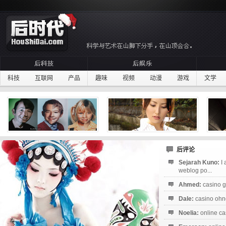
科技
互联网
产品
趣味
视频
动漫
游戏
文学
后评论
Sejarah Kuno:
I
weblog po...
Ahmed:
casino g
Dale:
casino ohne
Noelia:
online ca