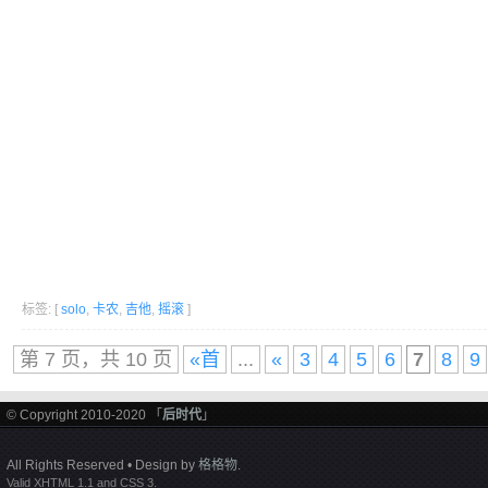
标签: [
solo
,
卡农
,
吉他
,
摇滚
]
第 7 页，共 10 页
«首
...
«
3
4
5
6
7
8
9
© Copyright 2010-2020 「
后时代
」
All Rights Reserved • Design by
格格物
.
Valid XHTML 1.1 and CSS 3.