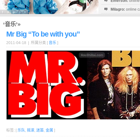
Emerson:
online
Milagro:
online c
Esperanza:
sofo
startguthaben...
‘音乐’»
Mr Big “To be with you”
2011-04-18 | 所属分类 [
音乐
]
标签: [
乐队
,
摇滚
,
迷笛
,
金属
]