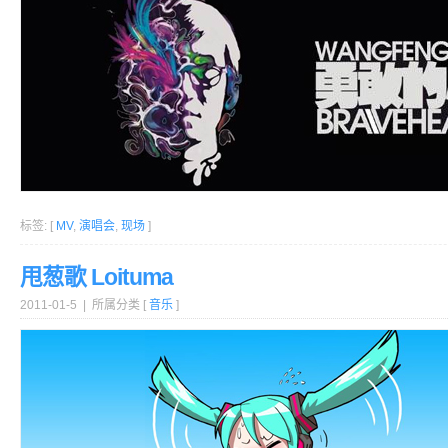
标签: [
MV
,
演唱会
,
现场
]
甩葱歌 Loituma
2011-01-5 | 所属分类 [
音乐
]