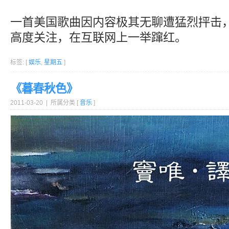
一首美国歌曲因内容极其无聊遭猛烈抨击，
高度关注，在互联网上一举蹿红。
标签: [
娱乐
,
星期五
]
《暮春秋色》
2011-03-20 | 所属分类 [
音乐
]