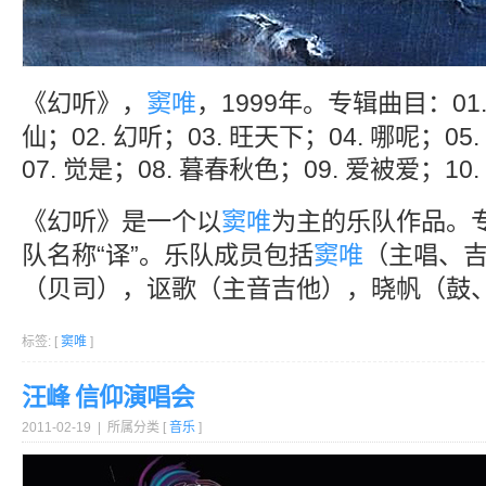
《幻听》，
窦唯
，1999年。专辑曲目：01.
仙；02. 幻听；03. 旺天下；04. 哪呢；05
07. 觉是；08. 暮春秋色；09. 爱被爱；10
《幻听》是一个以
窦唯
为主的乐队作品。
队名称“译”。乐队成员包括
窦唯
（主唱、
（贝司），讴歌（主音吉他），晓帆（鼓
标签: [
窦唯
]
汪峰 信仰演唱会
2011-02-19 | 所属分类 [
音乐
]