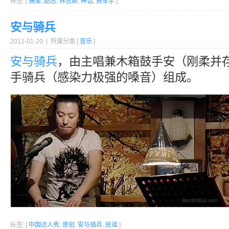
标签: [
偶像
,
励志
,
林志颖
,
神话
,
赛车手
]
安与骑兵
2012-01-20 | 所属分类 [
音乐
]
安与骑兵
，由主唱兼木箱鼓手安（刚柔并
手骑兵（感染力极强的嗓音）组成。
标签: [
中国达人秀
,
原创
,
安与骑兵
,
民谣
]