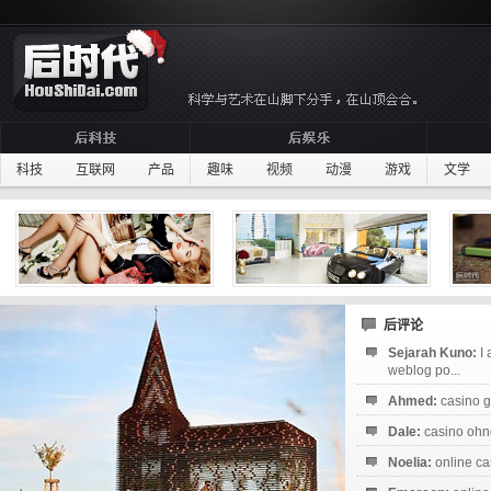
科技
互联网
产品
趣味
视频
动漫
游戏
文学
后评论
Sejarah Kuno:
I
weblog po...
Ahmed:
casino g
Dale:
casino ohne
Noelia:
online ca