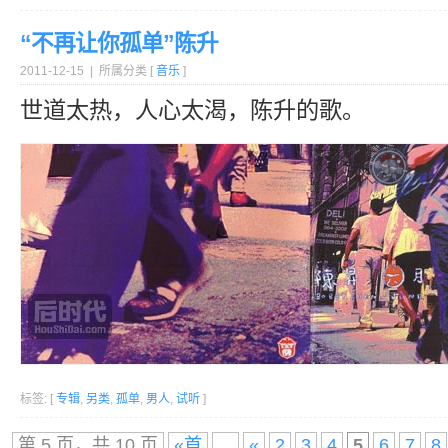
“不再让你孤单”陈升
2011-12-15 | 所属分类 [
音乐
]
世道太热，人心太渴，陈升的歌。
标签: [
专辑
,
另类
,
孤单
,
男人
,
试听
]
第 5 页，共 10 页
«首
...
«
2
3
4
5
6
7
8