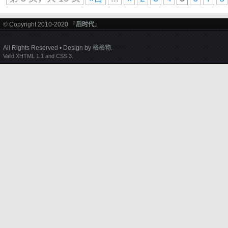
© Copyright 2010-2020 「
后时代
」
All Rights Reserved • Design by
格格物
.
Valid XHTML 1.1 and CSS 3.