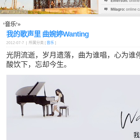
Emerson:
online
Milagro:
online c
Esperanza:
sofo
startguthaben...
‘音乐’»
我的歌声里 曲婉婷Wanting
2012-07-7 | 所属分类 [
音乐
]
光阴流逝，岁月遗落，曲为谁唱，心为谁
酸饮下，忘却今生。