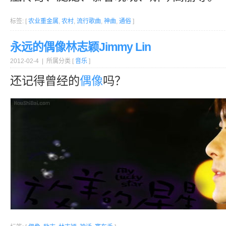
标签: [
农业重金属
,
农村
,
流行歌曲
,
神曲
,
通俗
]
永远的偶像林志颖Jimmy Lin
2012-02-4 | 所属分类 [
音乐
]
还记得曾经的
偶像
吗？