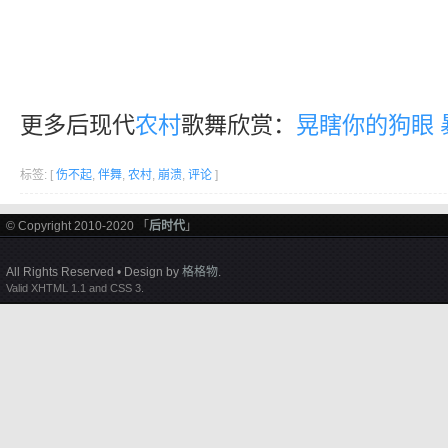
更多后现代
农村
歌舞欣赏：
晃瞎你的狗眼
标签: [
伤不起
,
伴舞
,
农村
,
崩溃
,
评论
]
© Copyright 2010-2020 「
后时代
」
All Rights Reserved • Design by
格格物
.
Valid XHTML 1.1 and CSS 3.