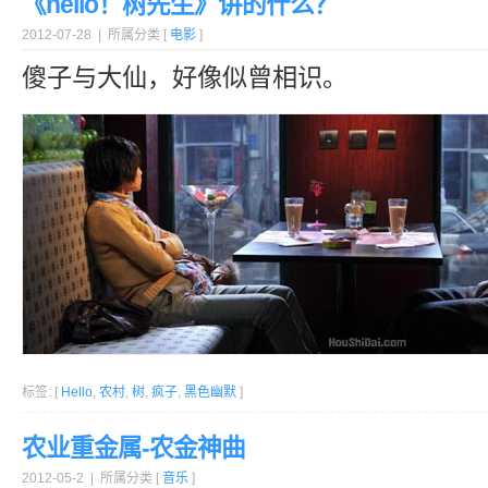
《hello！树先生》讲的什么？
2012-07-28 | 所属分类 [
电影
]
傻子与大仙，好像似曾相识。
标签: [
Hello
,
农村
,
树
,
疯子
,
黑色幽默
]
农业重金属-农金神曲
2012-05-2 | 所属分类 [
音乐
]