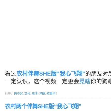
看过
农村伴舞SHE版“我心飞翔”
的朋友对
一定认识，这个视频一定更会
晃瞎
你的狗
标签: [
伤不起
,
农村
,
崩溃
,
晃瞎
,
歌舞团
]
农村两个伴舞SHE版“我心飞翔”