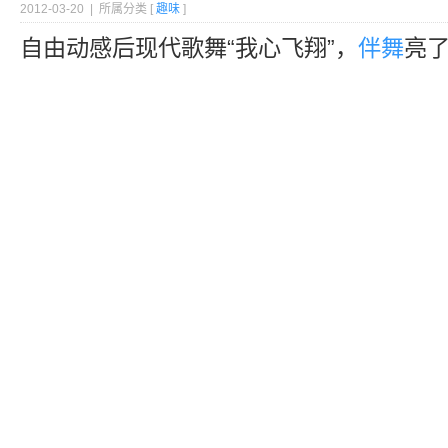
2012-03-20 | 所属分类 [
趣味
]
自由动感后现代歌舞“我心飞翔”，
伴舞
亮