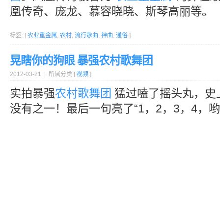
凰传奇、庞龙、慕容晓晓、斯琴高丽等。
标签: [
农业重金属
,
农村
,
流行歌曲
,
神曲
,
通俗
]
晃瞎你的狗眼 暴强农村歌舞团
2012-03-21 | 所属分类 [
视频
]
实拍暴强
农村
歌舞团
猛过嗑了摇头丸，史
没有之一！最后一句亮了“1，2，3，4，哟