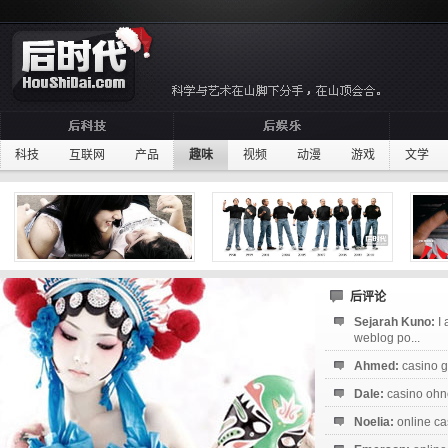
科技
互联网
产品
趣味
视频
动漫
游戏
文学
后评论
Sejarah Kuno:
I
weblog po...
Ahmed:
casino g
Dale:
casino ohne
Noelia:
online ca