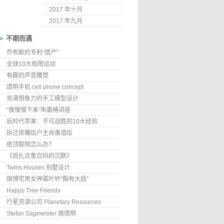
2017 年十月
2017 年九月
不期而遇
乔布斯的专利“遗产”
全球10大极限运动
有趣的声音雕塑
透明手机 cell phone concept
充满想象力的手工模型设计
“慢慢慢下来”朱赢椿讲座
后时代苹果：不可战胜的10大经验
拆迁房雕绘户主肖像墙绘
绝顶聪明怎么办？
《班扎古鲁白玛的沉默》
Twins Houses 别墅设计
微博宅男女神龚叶轩“胸有大痣”
Happy Tree Friends
行星资源公司 Planetary Resources
Stefan Sagmeister 施德明