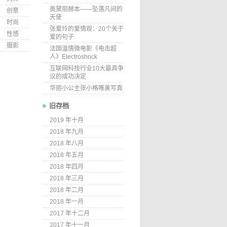
奥黛丽赫本——坠落凡间的
创意
天使
时尚
张爱玲的爱情观：20个关于
性感
爱的句子
摄影
法国温情微电影《电击超
人》Electroshock
互联网科技行业10大最具争
议的成功决定
华丽小公主张小格唯美写真
旧存档
2019 年十月
2018 年九月
2018 年八月
2018 年五月
2018 年四月
2018 年三月
2018 年二月
2018 年一月
2017 年十二月
2017 年十一月