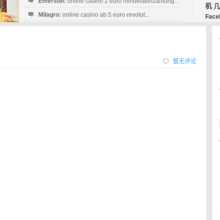
Emerson:
online casino 2 euro mindesteinzahlung...
机
几
Milagro:
online casino ab 5 euro revolut...
Face
Esperanza:
sofortüberweisung casino
startguthaben...
暂无评论