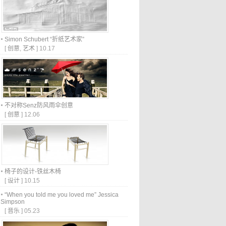
Simon Schubert “折纸艺术家”
[
创意
,
艺术
]
10.17
不对称Senz防风雨伞创意
[
创意
]
12.06
椅子的设计-铁丝木椅
[
设计
]
10.15
“When you told me you loved me” Jessica
Simpson
[
音乐
]
05.23