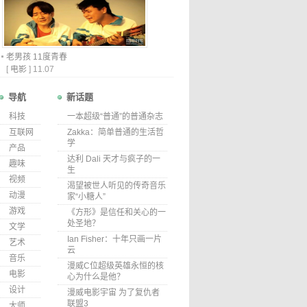
老男孩 11度青春
[
电影
]
11.07
导航
新话题
科技
一本超级“普通”的普通杂志
互联网
Zakka：简单普通的生活哲
学
产品
达利 Dali 天才与疯子的一
趣味
生
视频
渴望被世人听见的传奇音乐
动漫
家“小糖人”
游戏
《方形》是信任和关心的一
处圣地？
文学
Ian Fisher：十年只画一片
艺术
云
音乐
漫威C位超级英雄永恒的核
电影
心为什么是他？
设计
漫威电影宇宙 为了复仇者
联盟3
大师