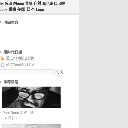
何
自然
感动
iPhone
营销
黑色幽默
动物
日本
美国
嫩模
book
Logo
时间生命
后时代订阅
通过rss阅读器订阅:
通过Email地址订阅:
推荐话题
Paul Rand 保罗兰德
[
大师
]
12.22