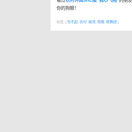
看过
农村伴舞SHE版“我心飞翔”
的朋
你的狗眼！
标签: [
伤不起
,
农村
,
崩溃
,
晃瞎
,
歌舞团
]