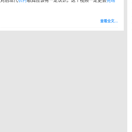
友对后现代
农村
歌舞应该有一定认识，这个视频一定更会
晃瞎
查看全文…