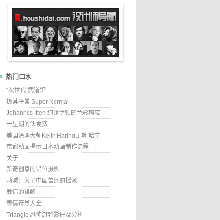
热门口水
“次世代”武道馆
极其平常 Super Normal
Johannes Itten 约翰伊顿的色彩构成
一星期的伙食费
美国涂鸦大师Keith Haring凯斯·哈宁
京都动画揭示日本动画制作流程
关于
新奇创意的错位摄影
呐喊：为了中国曾经的摇滚
爱情的误解
表情符号大全
Triangle 恐怖游轮影评及分析