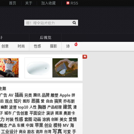
首页
关于
加入收藏
RSS
创意
时尚
性感
摄影
诗
主题
插画
广告
AV
品牌
另类
腾讯
雕塑
Apple
拼
恶搞
观点
短片
搞笑
乔布斯
0后
图形
爱
自由
胸器
建筑
top10
幽默
波普
人性
产品经理
漫
广告创意
平面设计
演讲
奥斯卡
子
城市
摇滚
力
性感
时装
套图
动画
涂鸦
美女
爱情
创新
苹果
概念
创业
模特
MV
海
产品
车模
中国
写真
工业设计
手
商业
励志
诡异
台湾
可爱