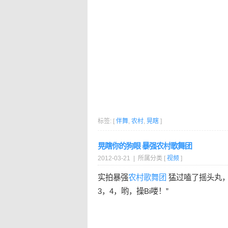
标签: [
伴舞
,
农村
,
晃瞎
]
晃瞎你的狗眼 暴强农村歌舞团
2012-03-21 | 所属分类 [
视频
]
实拍暴强
农村
歌舞团
猛过嗑了摇头丸
3，4，哟，操Bi喽！”