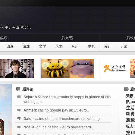
动漫
游戏
文学
艺术
音乐
电影
设计
大师
后评论
后
天籁
Sejarah Kuno:
I am genuinely happy to glance at this
weblog po...
贴
9
生活
Ahmed:
casino google pay ab 15 euro...
画
椅
Dale:
casino ohne limit mastercard einzahlung...
想象
标志
Noelia:
online casino 2 euro paysafecard...
报
UI