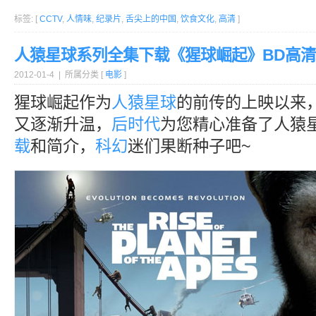
标签: [
CCTV
,
人情味
,
纪录片
,
舌尖上的中国
,
饮食文化
,
高清
]
人猿星球系列全集下载《猩球崛起》BD高清
2012-01-4 | 所属分类 [
电影
]
猩球崛起作为
人猿星球
的前传的上映以来
又逐渐升温，
后时代
为您精心准备了人猿
载
和简介，
科幻
迷们果断种子吧~