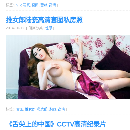
标签: [
VIP
,
写真
,
套图
,
蕾丝
,
高清
]
推女郎陆瓷高清套图私房照
2014-10-12 | 所属分类 [
性感
]
标签: [
套图
,
推女郎
,
私房照
,
胸器
,
高清
]
《舌尖上的中国》CCTV高清纪录片