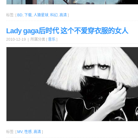
标签: [
BD
,
下载
,
人猿星球
,
科幻
,
高清
]
Lady gaga后时代 这个不爱穿衣服的女人
2010-12-19 | 所属分类 [
音乐
]
标签: [
MV
,
性感
,
高清
]