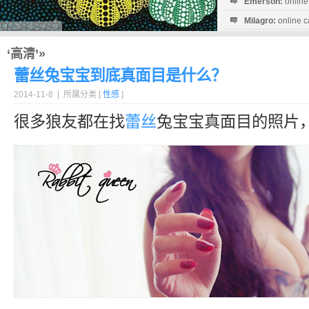
Emerson:
online
Milagro:
online c
Esperanza:
sofo
startguthaben...
‘高清’»
蕾丝兔宝宝到底真面目是什么？
2014-11-8 | 所属分类 [
性感
]
很多狼友都在找
蕾丝
兔宝宝真面目的照片