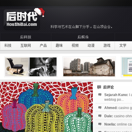
科技
互联网
产品
趣味
视频
动漫
游戏
文学
后评论
Sejarah Kuno:
I
weblog po...
Ahmed:
casino g
Dale:
casino ohne
Noelia:
online ca