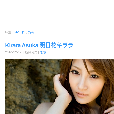
标签: [
MV
,
日韩
,
高清
]
Kirara Asuka 明日花キララ
2010-12-12 | 所属分类 [
性感
]