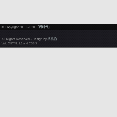
© Copyright 2010-2020 「
后时代
」
All Rights Reserved • Design by
格格物
.
Valid XHTML 1.1 and CSS 3.