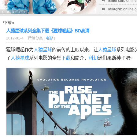
Emerson:
online
Milagro:
online c
Esperanza:
sofo
startguthaben...
‘下载’»
人猿星球系列全集下载《猩球崛起》BD高清
2012-01-4 | 所属分类 [
电影
]
猩球崛起作为
人猿星球
的前传的上映以来，让
人猿星球
系列电影
了
人猿星球
系列电影的全集
下载
和简介，
科幻
迷们果断种子吧~