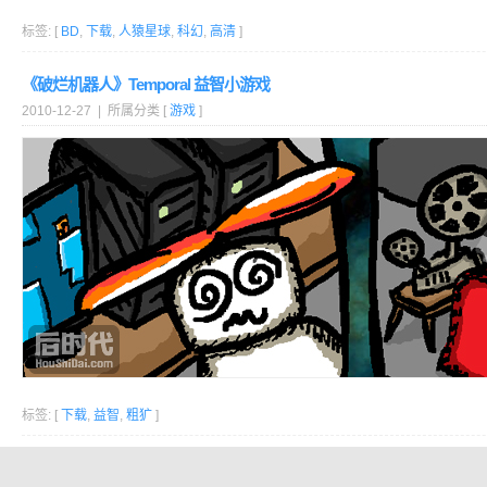
标签: [
BD
,
下载
,
人猿星球
,
科幻
,
高清
]
《破烂机器人》Temporal 益智小游戏
2010-12-27 | 所属分类 [
游戏
]
标签: [
下载
,
益智
,
粗犷
]