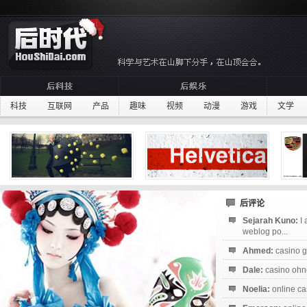
科技
互联网
产品
趣味
视频
动漫
游戏
文学
后评论
Sejarah Kuno:
I
weblog po...
Ahmed:
casino g
Dale:
casino ohne
Noelia:
online ca