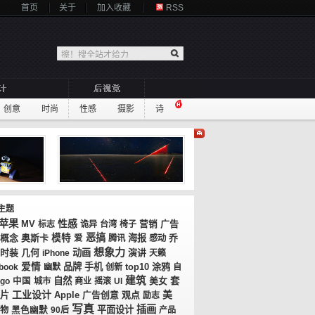
首页
关于
加入收藏
RSS
创意
时尚
性感
摄影
诗
主题
苹果
性感
MV
广告
标志
诡异
台湾
椅子
营销
恶搞
概念
奥斯卡
模特
海报
乔
爱
腾讯
感动
想象力
时装
几何
动画
演讲
iPhone
天籁
爱情
品牌
手机
top10
涂鸦
book
幽默
创新
自
建筑
自然
美女
套
go
中国
城市
商业
摇滚
UI
工业设计
美
片
广告创意
观点
Apple
励志
写真
插画
平面设计
物
黑色幽默
90后
产品