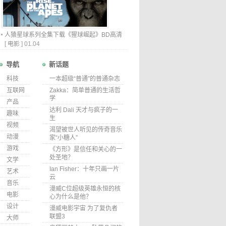
人猿星球系列全集下载《猩球崛起》BD高清
[
电影
]
01.04
导航
新话题
科技
一本超级“普通”的普通杂志
互联网
Zakka：简单普通的生活哲
学
产品
达利 Dali 天才与疯子的一
趣味
生
视频
渴望被世人听见的传奇音乐
动漫
家“小糖人”
游戏
《方形》是信任和关心的一
处圣地？
文学
Ian Fisher：十年只画一片
艺术
云
音乐
漫威C位超级英雄永恒的核
电影
心为什么是他？
设计
漫威电影宇宙 为了复仇者
联盟3
大师