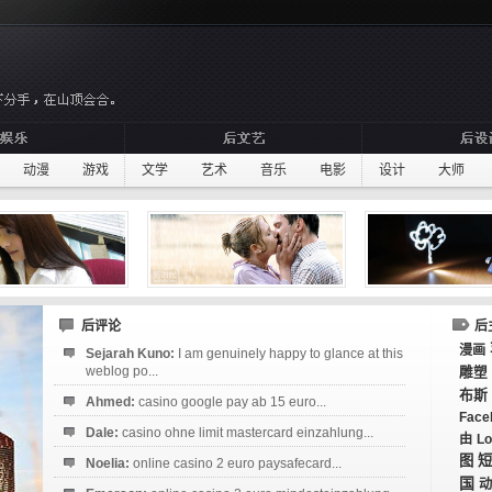
动漫
游戏
文学
艺术
音乐
电影
设计
大师
后评论
后
漫画
Sejarah Kuno:
I am genuinely happy to glance at this
weblog po...
雕塑
布斯
Ahmed:
casino google pay ab 15 euro...
Face
Dale:
casino ohne limit mastercard einzahlung...
由
Lo
图
短
Noelia:
online casino 2 euro paysafecard...
国
动