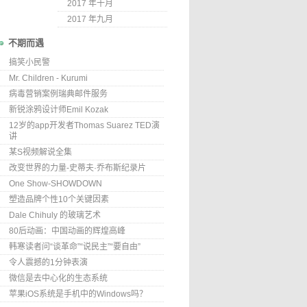
2017 年十月
2017 年九月
不期而遇
搞笑小民警
Mr. Children - Kurumi
病毒营销案例瑞典邮件服务
新锐涂鸦设计师Emil Kozak
12岁的app开发者Thomas Suarez TED演
讲
某S视频解说全集
改变世界的力量-史蒂夫·乔布斯纪录片
One Show-SHOWDOWN
塑造品牌个性10个关键因素
Dale Chihuly 的玻璃艺术
80后动画：中国动画的辉煌高峰
韩寒读者问“谈革命”“说民主”“要自由”
令人震撼的1分钟表演
微信是去中心化的生态系统
苹果iOS系统是手机中的Windows吗？