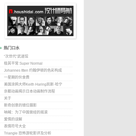
热门口水
“次世代”武道馆
极其平常 Super Normal
Johannes Itten 约翰伊顿的色彩构成
一星期的伙食费
美国涂鸦大师Keith Haring凯斯·哈宁
京都动画揭示日本动画制作流程
关于
新奇创意的错位摄影
呐喊：为了中国曾经的摇滚
爱情的误解
表情符号大全
Triangle 恐怖游轮影评及分析