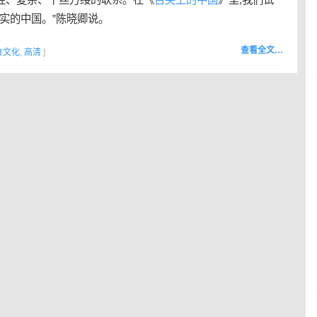
实的中国。”陈晓卿说。
查看全文…
食文化
,
高清
]