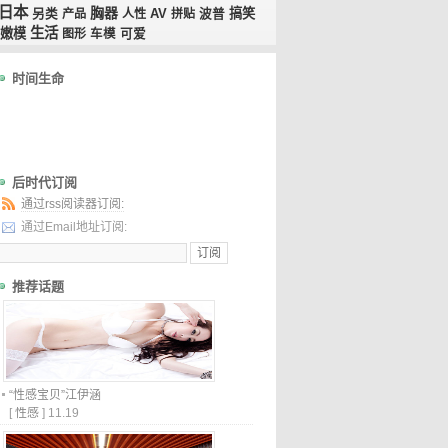
日本
胸器
AV
搞笑
另类
产品
人性
拼贴
波普
生活
嫩模
图形
车模
可爱
时间生命
后时代订阅
通过rss阅读器订阅:
通过Email地址订阅:
推荐话题
“性感宝贝”江伊涵
[
性感
]
11.19