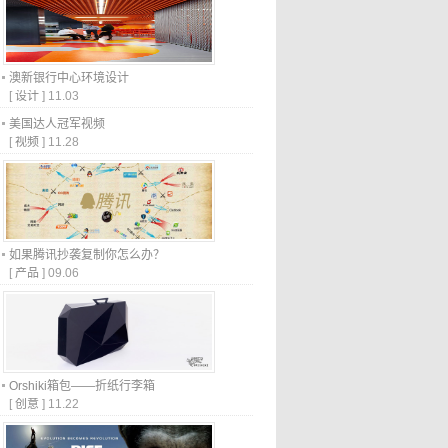
澳新银行中心环境设计
[
设计
]
11.03
美国达人冠军视频
[
视频
]
11.28
如果腾讯抄袭复制你怎么办？
[
产品
]
09.06
Orshiki箱包——折纸行李箱
[
创意
]
11.22