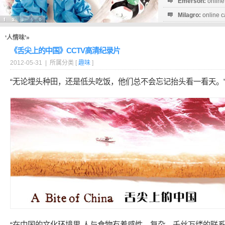
Emerson:
online
Milagro:
online c
Esperanza:
sofo
startguthaben...
‘人情味’»
《舌尖上的中国》CCTV高清纪录片
2012-05-31 | 所属分类 [
趣味
]
“无论埋头种田，还是低头吃饭，他们总不会忘记抬头看一看天。
“在中国的文化环境里,人与食物有着感性、复杂、千丝万缕的联