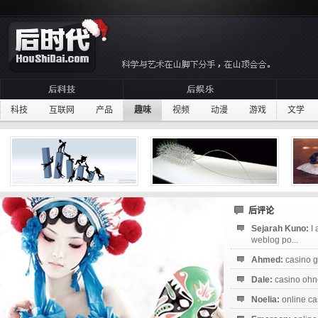
科技
互联网
产品
趣味
视频
动漫
游戏
文学
后评论
Sejarah Kuno:
I
weblog po...
Ahmed:
casino g
Dale:
casino ohne
Noelia:
online ca