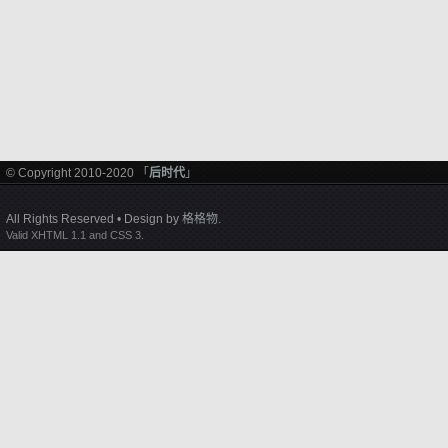
© Copyright 2010-2020 「
后时代
」
All Rights Reserved • Design by
格格物
.
Valid XHTML 1.1 and CSS 3.