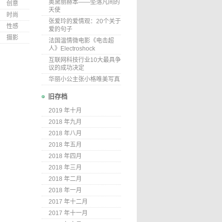
奥黛丽赫本——坠落凡间的
创意
天使
时尚
张爱玲的爱情观：20个关于
性感
爱的句子
摄影
法国温情微电影《电击超
人》Electroshock
互联网科技行业10大最具争
议的成功决定
华丽小公主张小格唯美写真
旧存档
2019 年十月
2018 年九月
2018 年八月
2018 年五月
2018 年四月
2018 年三月
2018 年二月
2018 年一月
2017 年十二月
2017 年十一月