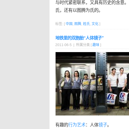
与时代紧密联系，又具有历史的含意。
氏，还有以图腾为氏的。
标签: [
中国
,
图腾
,
姓氏
,
文化
]
地铁里的双胞胎“人体镜子”
2011-06-5 | 所属分类 [
趣味
]
有趣的
行为艺术
：人体
镜子
。