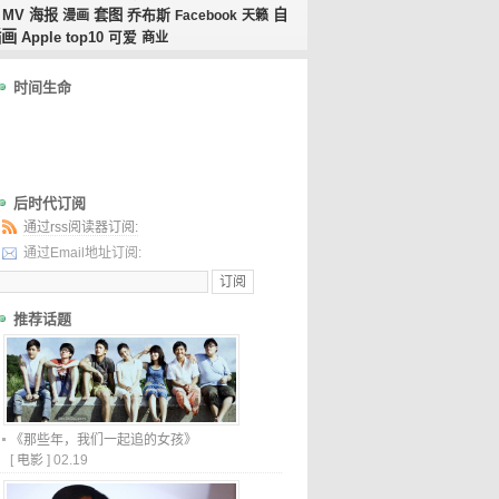
MV
海报
套图
乔布斯
自
漫画
Facebook
天籁
插画
top10
Apple
可爱
商业
时间生命
后时代订阅
通过rss阅读器订阅:
通过Email地址订阅:
推荐话题
《那些年，我们一起追的女孩》
[
电影
]
02.19