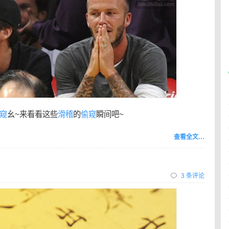
窥
幺~来看看这些
滑稽
的
偷窥
瞬间吧~
查看全文…
3 条评论