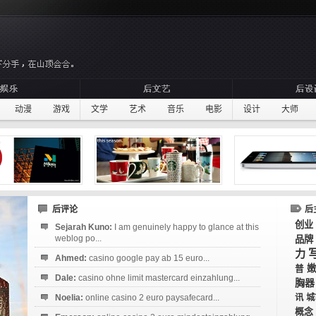
动漫
游戏
文学
艺术
音乐
电影
设计
大师
后评论
后
创业
Sejarah Kuno:
I am genuinely happy to glance at this
weblog po...
品牌
力
Ahmed:
casino google pay ab 15 euro...
嫩
普
Dale:
casino ohne limit mastercard einzahlung...
胸器
Noelia:
online casino 2 euro paysafecard...
讯
城
概念