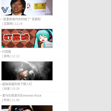
“是重新振作的时候了” 张朝阳
[
互联网
]
12.19
打屁股
[
游戏
]
12.12
超级英雄的地下情人们
[
动漫
]
10.26
爱马仕摇滚乐队Hermes Rock
[
时尚
]
11.08