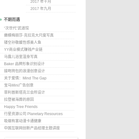
2017 年十月
2017 年九月
不期而遇
“次世代”武道馆
嫩模梅丽莎·克拉克大尺度写真
镂空孙敬媛性感美人鱼
YY商业模式赚钱产业链
马露儿浴室湿身写真
Baker 品牌形象识别设计
接吻挎包的浪漫创意设计
关于爱情：Mind The Gap
宝马Mini广告创意
菲利普斯塔克兰会所设计
拉登被海葬的原因
Happy Tree Friends
行星资源公司 Planetary Resources
吸烟有害动漫卡通健康
中国互联网创新产品经理主题讲座