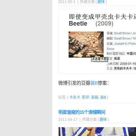
2011-05-1 | 所属分类 [
趣味
]
微博引发的豆瓣
装B
惨案：
标签: [
卡夫卡
,
影评
,
恶搞
,
装B
]
明星偷窥的15个滑稽瞬间
2011-04-17 | 所属分类 [
趣味
]