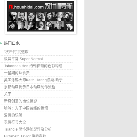
热门口水
“次世代”武道馆
极其平常 Super Normal
Johannes Itten 约翰伊顿的色彩构成
一星期的伙食费
美国涂鸦大师Keith Haring凯斯·哈宁
京都动画揭示日本动画制作流程
关于
新奇创意的错位摄影
呐喊：为了中国曾经的摇滚
爱情的误解
表情符号大全
Triangle 恐怖游轮影评及分析
Elizabeth Taylor 艳后泰勒