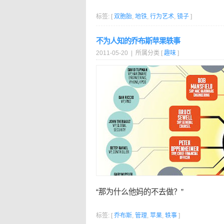
标签: [
双胞胎
,
地铁
,
行为艺术
,
镜子
]
不为人知的乔布斯苹果轶事
2011-05-20 | 所属分类 [
趣味
]
“那为什么他妈的不去做？”
标签: [
乔布斯
,
管理
,
苹果
,
轶事
]