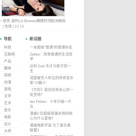
丽芙·波利Liv Boeree嫩模封顶欧洲赌局
[
性感
]
10.19
导航
新话题
科技
一本超级“普通”的普通杂志
互联网
Zakka：简单普通的生活哲
学
产品
达利 Dali 天才与疯子的一
趣味
生
视频
渴望被世人听见的传奇音乐
动漫
家“小糖人”
游戏
《方形》是信任和关心的一
处圣地？
文学
Ian Fisher：十年只画一片
艺术
云
音乐
漫威C位超级英雄永恒的核
电影
心为什么是他？
设计
漫威电影宇宙 为了复仇者
联盟3
大师