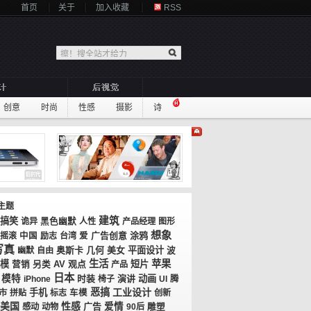
首页
关于
加入收藏
RSS
创意
时尚
性感
摄影
诗
主题
建筑
搞笑
诡异
黑色幽默
人性
产品经理
图形
想象
广告创意
涂鸦
摇滚
中国
励志
台湾
爱
写真
奥斯卡
几何
美女
平面设计
幽默
自由
波
生活
苹果
模
AV
观点
短片
营销
另类
产品
日本
模特
时装
演讲
动画
iPhone
椅子
UI
腾
恶搞
工业设计
手机
市
拼贴
标志
车模
创新
美国
性感
广告
爱情
感动
动物
90后
雕塑