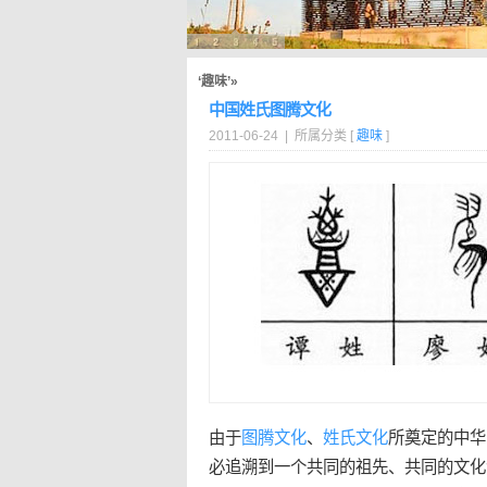
‘趣味’»
中国姓氏图腾文化
2011-06-24 | 所属分类 [
趣味
]
由于
图腾
文化
、
姓氏
文化
所奠定的中华
必追溯到一个共同的祖先、共同的文化