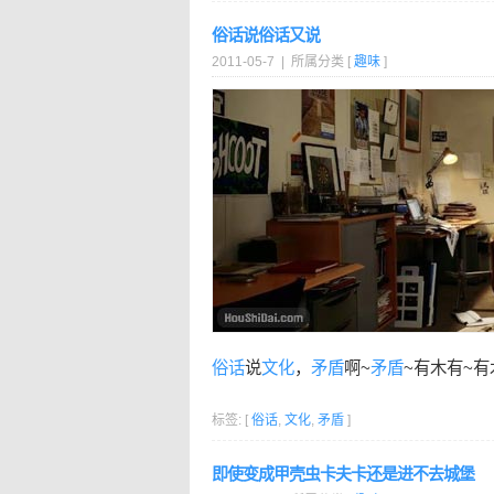
俗话说俗话又说
2011-05-7 | 所属分类 [
趣味
]
俗话
说
文化
，
矛盾
啊~
矛盾
~有木有~有
标签: [
俗话
,
文化
,
矛盾
]
即使变成甲壳虫卡夫卡还是进不去城堡