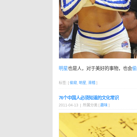
明星
也是人，对于美好的事物，也会
偷
标签: [
偷窥
,
明星
,
滑稽
]
76个中国人必须知道的文化常识
2011-04-13 | 所属分类 [
趣味
]