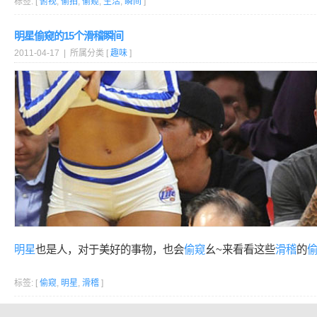
标签: [
俯视
,
偷拍
,
偷窥
,
生活
,
瞬间
]
明星偷窥的15个滑稽瞬间
2011-04-17 | 所属分类 [
趣味
]
明星
也是人，对于美好的事物，也会
偷窥
幺~来看看这些
滑稽
的
标签: [
偷窥
,
明星
,
滑稽
]