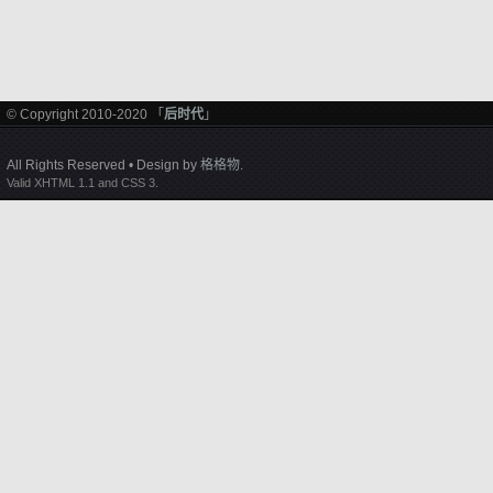
© Copyright 2010-2020 「
后时代
」
All Rights Reserved • Design by
格格物
.
Valid XHTML 1.1 and CSS 3.