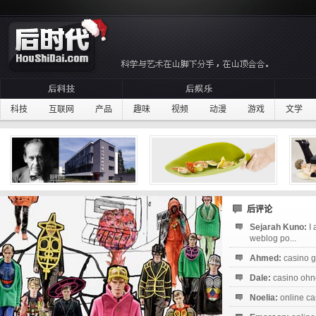
科技
互联网
产品
趣味
视频
动漫
游戏
文学
后评论
Sejarah Kuno:
I
weblog po...
Ahmed:
casino g
Dale:
casino ohne
Noelia:
online ca