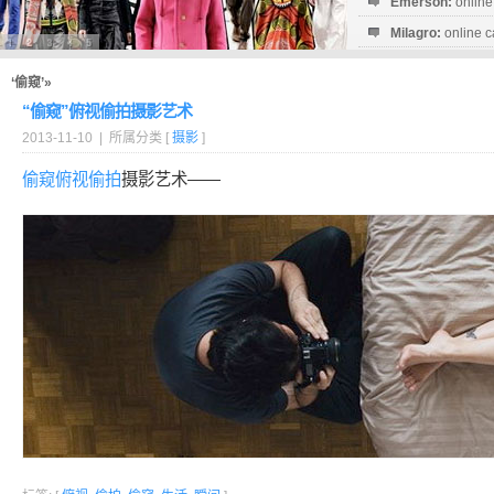
Emerson:
online
Milagro:
online c
Esperanza:
sofo
startguthaben...
‘偷窥’»
“偷窥”俯视偷拍摄影艺术
2013-11-10 | 所属分类 [
摄影
]
偷窥
俯视
偷拍
摄影艺术——