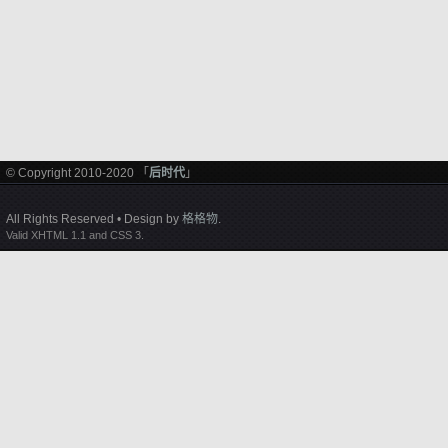
© Copyright 2010-2020 「
后时代
」
All Rights Reserved • Design by
格格物
.
Valid XHTML 1.1 and CSS 3.