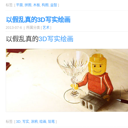
标签: [
平面
,
拼图
,
木板
,
构图
,
益智
]
以假乱真的3D写实绘画
2013-07-6 | 所属分类 [
艺术
]
以假乱真的
3D
写实
绘画
标签: [
3D
,
写实
,
涂鸦
,
绘画
,
铅笔
]