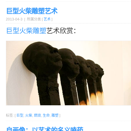
巨型火柴雕塑艺术
2013-04-3 | 所属分类 [
艺术
]
巨型
火柴
雕塑
艺术欣赏：
标签: [
巨型
,
火柴
,
燃烧
,
生命
,
雕塑
]
自画像：以艺术的名义嗑药