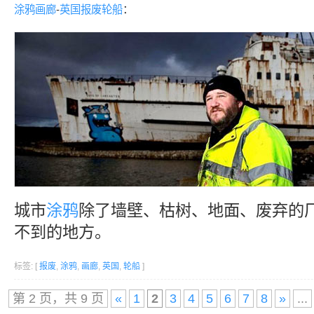
涂鸦
画廊
-
英国
报废
轮船
：
城市
涂鸦
除了墙壁、枯树、地面、废弃的
不到的地方。
标签: [
报废
,
涂鸦
,
画廊
,
英国
,
轮船
]
第 2 页，共 9 页
«
1
2
3
4
5
6
7
8
»
...