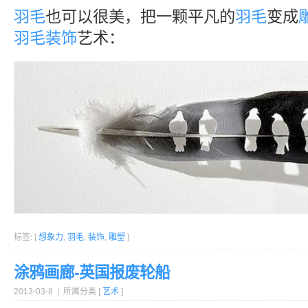
羽毛
也可以很美，把一颗平凡的
羽毛
变成
羽毛
装饰
艺术：
标签: [
想象力
,
羽毛
,
装饰
,
雕塑
]
涂鸦画廊-英国报废轮船
2013-03-8 | 所属分类 [
艺术
]