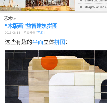
Emerson:
online
Milagro:
online c
Esperanza:
sofo
startguthaben...
‘艺术’»
“木版画”益智建筑拼图
2013-08-14 | 所属分类 [
艺术
]
这些有趣的
平面
立体
拼图
：