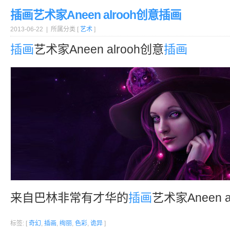
插画艺术家Aneen alrooh创意插画
2013-06-22 | 所属分类 [
艺术
]
插画
艺术家Aneen alrooh创意
插画
来自巴林非常有才华的
插画
艺术家Aneen a
标签: [
奇幻
,
插画
,
绚丽
,
色彩
,
诡异
]