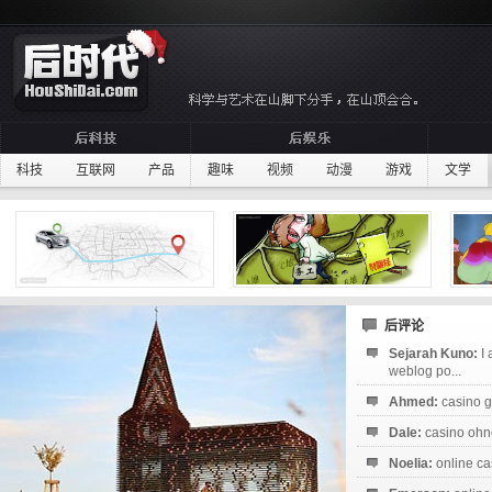
科技
互联网
产品
趣味
视频
动漫
游戏
文学
后评论
Sejarah Kuno:
I
weblog po...
Ahmed:
casino g
Dale:
casino ohne
Noelia:
online ca