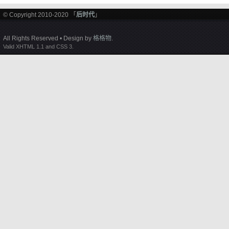
© Copyright 2010-2020 「
后时代
」
All Rights Reserved • Design by
格格物
.
Valid XHTML 1.1 and CSS 3.