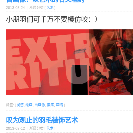
2013-03-24 | 所属分类 [
艺术
]
小朋羽们可千万不要模仿咬：）
标签: [
灵感
,
绘画
,
自画像
,
蛋疼
,
酒精
]
叹为观止的羽毛装饰艺术
2013-03-12 | 所属分类 [
艺术
]