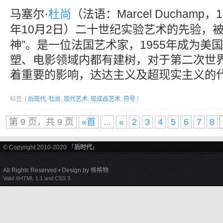
马塞尔·
杜尚
（法语：Marcel Duchamp，
年10月2日）二十世纪实验艺术的先验，被
神”。是一位法国艺术家，1955年成为美
塑、电影领域内都有建树，对于第二次世
着重要的影响，达达主义及超现实主义的
标签: [
后现代
,
杜尚
,
现代艺术
,
现成品艺术
,
符号
]
第 9 页，共 9 页
«首
...
«
2
3
4
5
6
7
8
© Copyright 2010-2020 「
后时代
」
All Rights Reserved • Design by
格格物
.
Valid XHTML 1.1 and CSS 3.