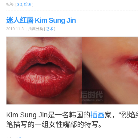
标签: [
3D
,
绘画
]
迷人红唇 Kim Sung Jin
2010-11-3 | 所属分类 [
艺术
]
Kim Sung Jin是一名韩国的
插画
家，“烈焰
笔描写的一组女性嘴部的特写。