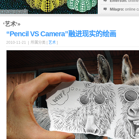
Emerson:
online
Milagro:
online c
Esperanza:
sofo
startguthaben...
‘艺术’»
“Pencil VS Camera”融进现实的绘画
2010-11-21 | 所属分类 [
艺术
]