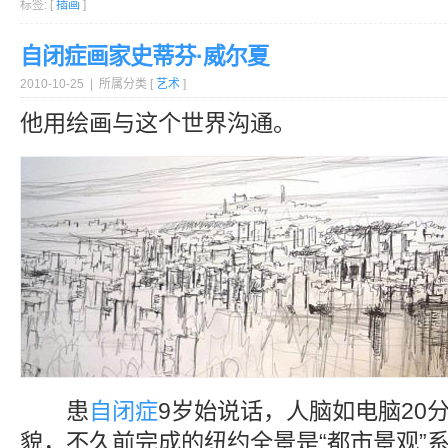
标签: [
插画
]
自闭症画家史蒂芬·威尔夏
2010-10-25 | 所属分类 [
艺术
]
他用绘画与这个世界沟通。
患
自闭症
9岁始说话，人脑如电脑20分
貌，不久前完成的纽约全景是“都市景观”