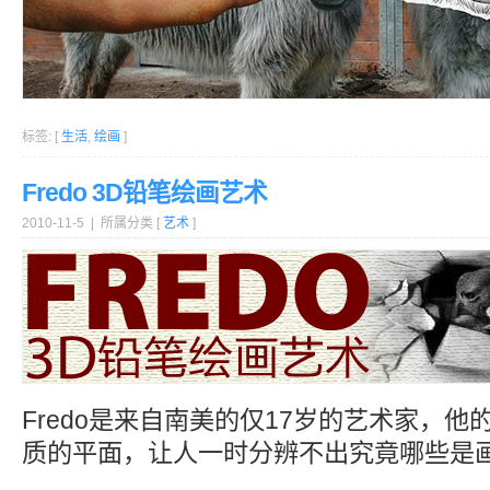
标签: [
生活
,
绘画
]
Fredo 3D铅笔绘画艺术
2010-11-5 | 所属分类 [
艺术
]
Fredo是来自南美的仅17岁的艺术家，
质的平面，让人一时分辨不出究竟哪些是