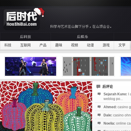
科技
互联网
产品
趣味
视频
动漫
游戏
文学
后评论
Sejarah Kuno:
I
weblog po...
Ahmed:
casino g
Dale:
casino ohne
Noelia:
online ca