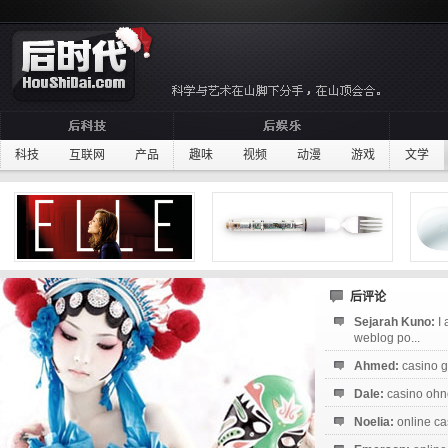
科技
互联网
产品
趣味
视频
动漫
游戏
文学
后评论
Sejarah Kuno:
I
weblog po...
Ahmed:
casino g
Dale:
casino ohne
Noelia:
online ca