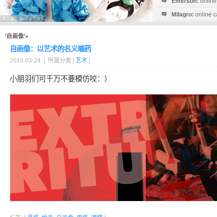
Emerson:
online
Milagro:
online c
Esperanza:
sofo
startguthaben...
‘自画像’»
自画像：以艺术的名义嗑药
2013-03-24 | 所属分类 [
艺术
]
小朋羽们可千万不要模仿咬：）