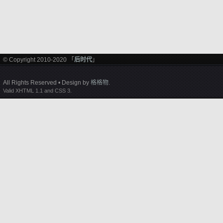
© Copyright 2010-2020 「
后时代
」
All Rights Reserved • Design by
格格物
.
Valid XHTML 1.1 and CSS 3.