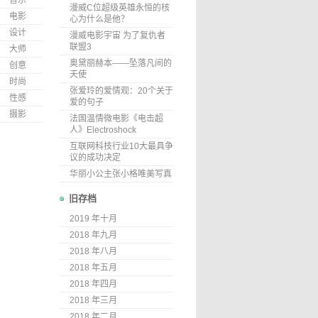
音乐
漫威C位超级英雄永恒的核
电影
心为什么是他？
设计
漫威电影宇宙 为了复仇者
联盟3
大师
奥黛丽赫本——坠落凡间的
创意
天使
时尚
张爱玲的爱情观：20个关于
性感
爱的句子
摄影
法国温情微电影《电击超
人》Electroshock
互联网科技行业10大最具争
议的成功决定
华丽小公主张小格唯美写真
旧存档
2019 年十月
2018 年九月
2018 年八月
2018 年五月
2018 年四月
2018 年三月
2018 年二月