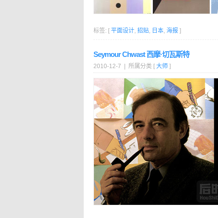
标签: [
平面设计
,
招贴
,
日本
,
海报
]
Seymour Chwast 西摩·切瓦斯特
2010-12-7 | 所属分类 [
大师
]