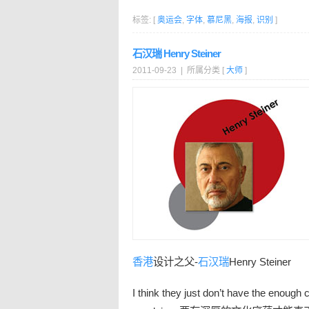
标签: [
奥运会
,
字体
,
慕尼黑
,
海报
,
识别
]
石汉瑞 Henry Steiner
2011-09-23 | 所属分类 [
大师
]
香港
设计之父-
石汉瑞
Henry Steiner
I think they just don’t have the enough 