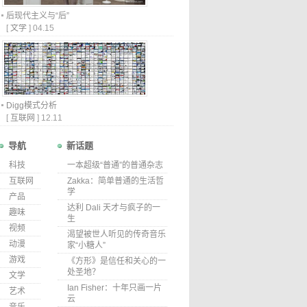
后现代主义与“后”
[
文学
]
04.15
Digg模式分析
[
互联网
]
12.11
导航
新话题
科技
一本超级“普通”的普通杂志
互联网
Zakka：简单普通的生活哲
学
产品
达利 Dali 天才与疯子的一
趣味
生
视频
渴望被世人听见的传奇音乐
动漫
家“小糖人”
游戏
《方形》是信任和关心的一
处圣地？
文学
Ian Fisher：十年只画一片
艺术
云