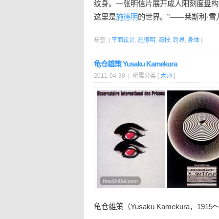
纹身。一张明信片展开成人阳刻度盘构
这里是
施德明
的世界。”——莱斯利·雪
标签: [
平面设计
,
施德明
,
海报
,
跨界
,
身体
]
龟仓雄策 Yusaku Kamekura
2011-04-30 | 所属分类 [
大师
]
龟仓雄策（Yusaku Kamekura，1915