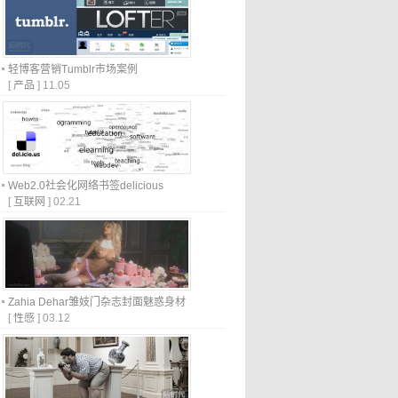
轻博客营销Tumblr市场案例
[
产品
]
11.05
Web2.0社会化网络书签delicious
[
互联网
]
02.21
Zahia Dehar雏妓门杂志封面魅惑身材
[
性感
]
03.12