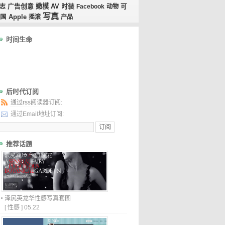
广告创意
嫩模
AV
时装
志
Facebook
动物
可
写真
国
Apple
摇滚
产品
时间生命
后时代订阅
通过rss阅读器订阅:
通过Email地址订阅:
推荐话题
泽尻英龙华性感写真套图
[
性感
]
05.22