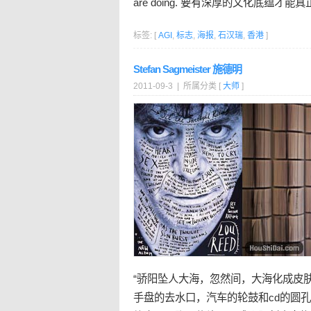
are doing. 要有深厚的文化底蕴才能
标签: [
AGI
,
标志
,
海报
,
石汉瑞
,
香港
]
Stefan Sagmeister 施德明
2011-09-3 | 所属分类 [
大师
]
“骄阳坠人大海，忽然间，大海化成皮
手盘的去水口，汽车的轮鼓和cd的圆