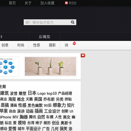
首页
关于
加入收藏
RSS
创意
时尚
性感
摄影
诗
主题
日本
建筑
top10
波普
雕塑
Logo
产品经理
美国
海报
概念
乔布斯
商业
天籁
另类
拼贴
想象力
恶搞
性感
短片
漫画
黑色幽默
90后
苹果
插画
工业设计
演讲
动画
自由
创新
UI
胸器
MV
自然
美女
iPhone
腾讯
车模
人性
幽
模特
创业
奥斯卡
销
标志
爱
台湾
椅子
图形
爱情
平面设计
广告
几何
搞笑
涂
感动
城市