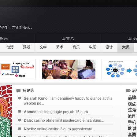
动漫
游戏
文学
艺术
音乐
电影
设计
大师
后评论
后
品牌
Sejarah Kuno:
I am genuinely happy to glance at this
weblog po...
观点
生活
Ahmed:
casino google pay ab 15 euro...
诡异
Dale:
casino ohne limit mastercard einzahlung...
手机
默
营
Noelia:
online casino 2 euro paysafecard...
套图