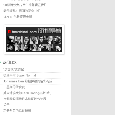
50部特效大片巨牛神剪辑宣传片
氧气罐儿：祖国的花朵儿们！
禅ZEN-佛教传记电影
热门口水
“次世代”武道馆
极其平常 Super Normal
Johannes Itten 约翰伊顿的色彩构成
一星期的伙食费
美国涂鸦大师Keith Haring凯斯·哈宁
京都动画揭示日本动画制作流程
关于
新奇创意的错位摄影