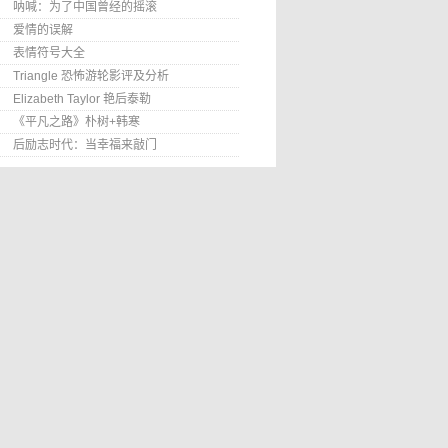
呐喊：为了中国曾经的摇滚
爱情的误解
表情符号大全
Triangle 恐怖游轮影评及分析
Elizabeth Taylor 艳后泰勒
《平凡之路》朴树+韩寒
后励志时代：当幸福来敲门