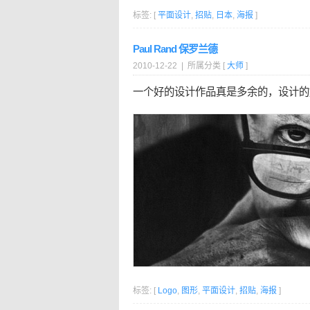
标签: [
平面设计
,
招贴
,
日本
,
海报
]
Paul Rand 保罗兰德
2010-12-22 | 所属分类 [
大师
]
一个好的设计作品真是多余的，设计的
标签: [
Logo
,
图形
,
平面设计
,
招贴
,
海报
]