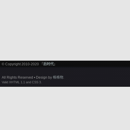
© Copyright 2010-2020 「
后时代
」
All Rights Reserved • Design by
格格物
.
Valid XHTML 1.1 and CSS 3.