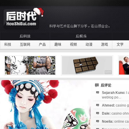
科技
互联网
产品
趣味
视频
动漫
游戏
文学
后评论
Sejarah Kuno:
I
weblog po...
Ahmed:
casino g
Dale:
casino ohne
Noelia:
online ca