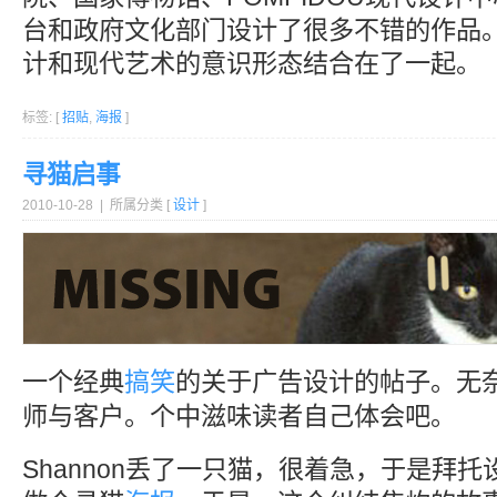
台和政府文化部门设计了很多不错的作品
计和现代艺术的意识形态结合在了一起。
标签: [
招贴
,
海报
]
寻猫启事
2010-10-28 | 所属分类 [
设计
]
一个经典
搞笑
的关于广告设计的帖子。无
师与客户。个中滋味读者自己体会吧。
Shannon丢了一只猫，很着急，于是拜托设