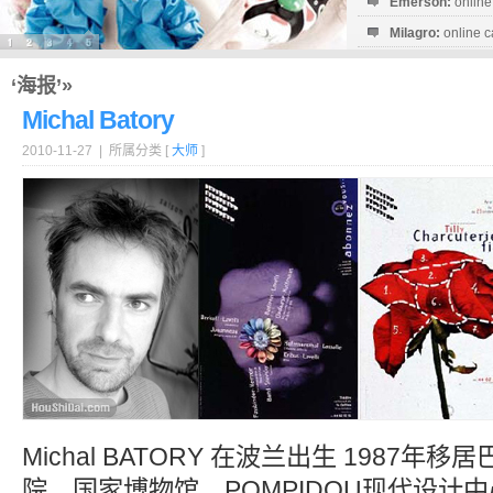
Emerson:
online
Milagro:
online c
Esperanza:
sofo
startguthaben...
‘海报’»
Michal Batory
2010-11-27 | 所属分类 [
大师
]
Michal BATORY 在波兰出生 1987
院、国家博物馆、POMPIDOU现代设计中