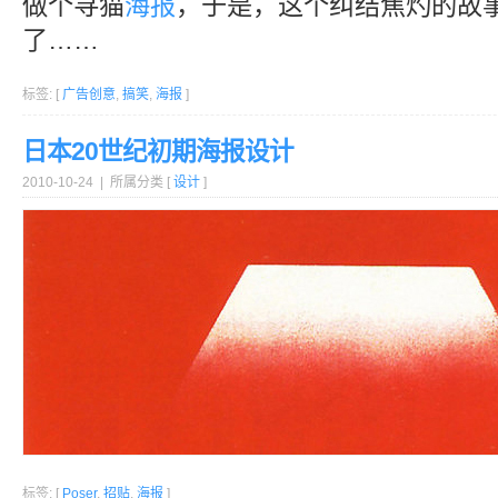
做个寻猫
海报
，于是，这个纠结焦灼的故
了……
标签: [
广告创意
,
搞笑
,
海报
]
日本20世纪初期海报设计
2010-10-24 | 所属分类 [
设计
]
标签: [
Poser
,
招贴
,
海报
]