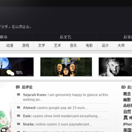
动漫
游戏
文学
艺术
音乐
电影
设计
大师
后评论
后
概念
Sejarah Kuno:
I am genuinely happy to glance at this
weblog po...
幽默
品经
Ahmed:
casino google pay ab 15 euro...
自然
Dale:
casino ohne limit mastercard einzahlung...
真
Noelia:
online casino 2 euro paysafecard...
iPho
美国