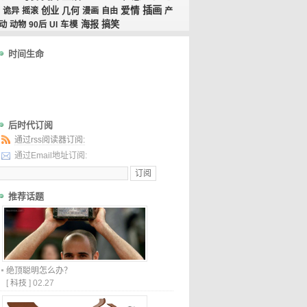
插画
创业
几何
爱情
诡异
摇滚
漫画
自由
产
海报
搞笑
动
动物
90后
UI
车模
时间生命
后时代订阅
通过rss阅读器订阅:
通过Email地址订阅:
推荐话题
绝顶聪明怎么办？
[
科技
]
02.27