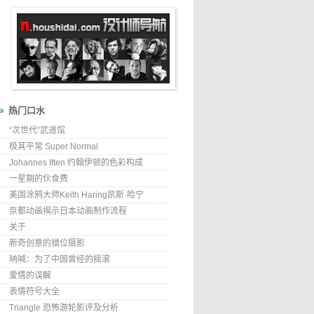
热门口水
“次世代”武道馆
极其平常 Super Normal
Johannes Itten 约翰伊顿的色彩构成
一星期的伙食费
美国涂鸦大师Keith Haring凯斯·哈宁
京都动画揭示日本动画制作流程
关于
新奇创意的错位摄影
呐喊：为了中国曾经的摇滚
爱情的误解
表情符号大全
Triangle 恐怖游轮影评及分析