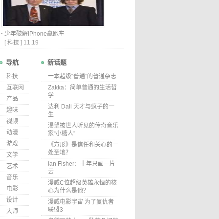
少年破解iPhone赢跑车
[
科技
]
11.19
导航
新话题
科技
一本超级“普通”的普通杂志
互联网
Zakka：简单普通的生活哲
学
产品
达利 Dali 天才与疯子的一
趣味
生
视频
渴望被世人听见的传奇音乐
动漫
家“小糖人”
游戏
《方形》是信任和关心的一
处圣地？
文学
Ian Fisher：十年只画一片
艺术
云
音乐
漫威C位超级英雄永恒的核
电影
心为什么是他？
设计
漫威电影宇宙 为了复仇者
联盟3
大师