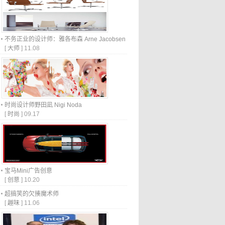
不务正业的设计师：雅各布森 Arne Jacobsen
[
大师
]
11.08
时尚设计师野田凪 Nigi Noda
[
时尚
]
09.17
宝马Mini广告创意
[
创意
]
10.20
超搞笑的欠揍魔术师
[
趣味
]
11.06