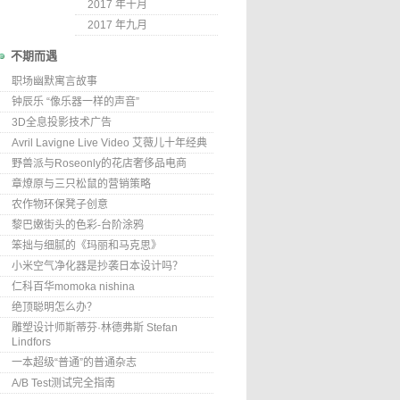
2017 年十月
2017 年九月
不期而遇
职场幽默寓言故事
钟辰乐 “像乐器一样的声音”
3D全息投影技术广告
Avril Lavigne Live Video 艾薇儿十年经典
野兽派与Roseonly的花店奢侈品电商
章燎原与三只松鼠的营销策略
农作物环保凳子创意
黎巴嫩街头的色彩-台阶涂鸦
笨拙与细腻的《玛丽和马克思》
小米空气净化器是抄袭日本设计吗？
仁科百华momoka nishina
绝顶聪明怎么办？
雕塑设计师斯蒂芬·林德弗斯 Stefan
Lindfors
一本超级“普通”的普通杂志
A/B Test测试完全指南