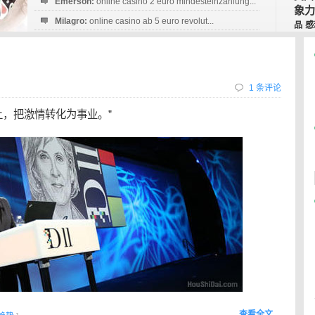
Emerson:
online casino 2 euro mindesteinzahlung...
象力
Milagro:
online casino ab 5 euro revolut...
品
感
Esperanza:
sofortüberweisung casino
startguthaben...
1 条评论
上，把激情转化为事业。”
查看全文…