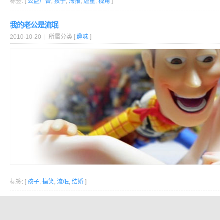
标签: [
公益广告
,
孩子
,
海报
,
虐童
,
视角
]
我的老公是流氓
2010-10-20 | 所属分类 [
趣味
]
标签: [
孩子
,
搞笑
,
流氓
,
结婚
]