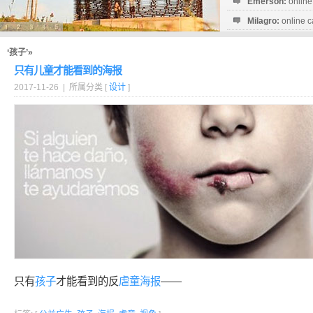
Emerson:
online
Milagro:
online c
Esperanza:
sofo
startguthaben...
‘孩子’»
只有儿童才能看到的海报
2017-11-26 | 所属分类 [
设计
]
只有
孩子
才能看到的反
虐童
海报
——