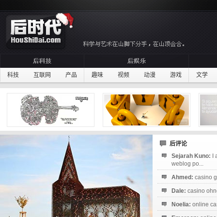
科技
互联网
产品
趣味
视频
动漫
游戏
文学
后评论
Sejarah Kuno:
I
weblog po...
Ahmed:
casino g
Dale:
casino ohne
Noelia:
online ca