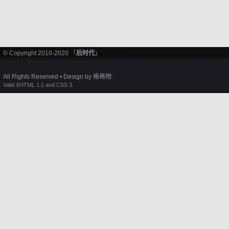
© Copyright 2010-2020 「
后时代
」
All Rights Reserved • Design by
格格物
.
Valid XHTML 1.1 and CSS 3.