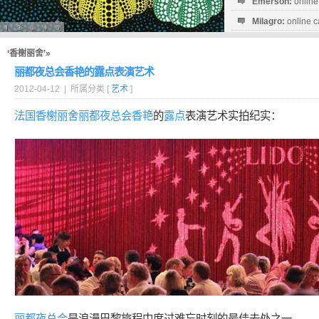
Emerson:
online
Milagro:
online c
Esperanza:
sofo
startguthaben...
‘香榭丽舍’»
丽都夜总会香艳的露点表演艺术
2012-04-12 | 所属分类 [
艺术
]
法国
香榭丽舍
丽都
夜总会
香艳
的
露点
表演艺术实拍纪实：
丽都
夜总会
是浪漫巴黎旅程中度过难忘时刻的最佳去处之一。