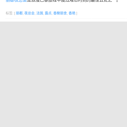
标签: [
丽都
,
夜总会
,
法国
,
露点
,
香榭丽舍
,
香艳
]