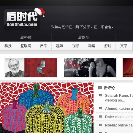
科技
互联网
产品
趣味
视频
动漫
游戏
文学
后评论
Sejarah Kuno:
I
weblog po...
Ahmed:
casino g
Dale:
casino ohne
Noelia:
online ca