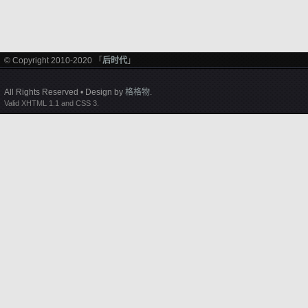
© Copyright 2010-2020 「
后时代
」
All Rights Reserved • Design by
格格物
.
Valid XHTML 1.1 and CSS 3.