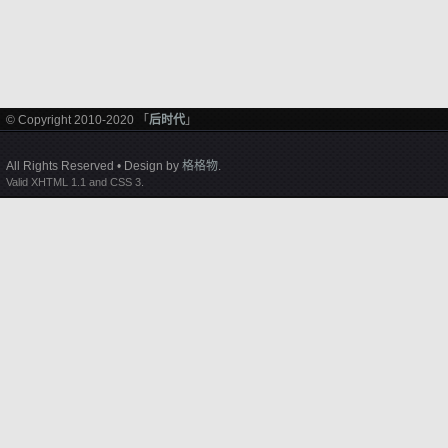
© Copyright 2010-2020 「
后时代
」
All Rights Reserved • Design by
格格物
.
Valid XHTML 1.1 and CSS 3.