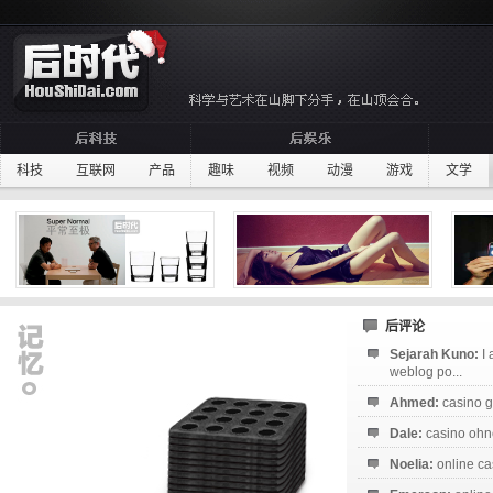
科技
互联网
产品
趣味
视频
动漫
游戏
文学
后评论
Sejarah Kuno:
I
weblog po...
Ahmed:
casino g
Dale:
casino ohne
Noelia:
online ca