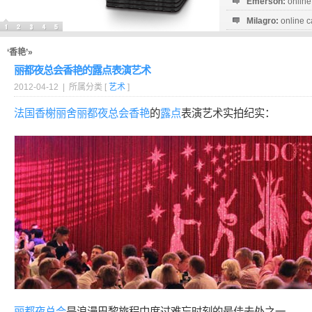
Emerson:
online
Milagro:
online c
Esperanza:
sofo
startguthaben...
‘香艳’»
丽都夜总会香艳的露点表演艺术
2012-04-12 | 所属分类 [
艺术
]
法国
香榭丽舍
丽都
夜总会
香艳
的
露点
表演艺术实拍纪实：
丽都
夜总会
是浪漫巴黎旅程中度过难忘时刻的最佳去处之一。