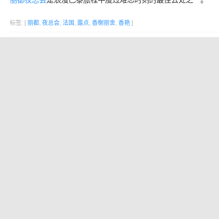
标签: [
丽都
,
夜总会
,
法国
,
露点
,
香榭丽舍
,
香艳
]