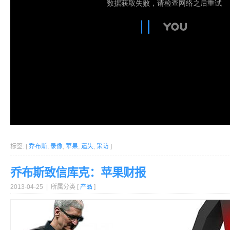
标签: [
乔布斯
,
录像
,
苹果
,
遗失
,
采访
]
乔布斯致信库克：苹果财报
2013-04-25 | 所属分类 [
产品
]