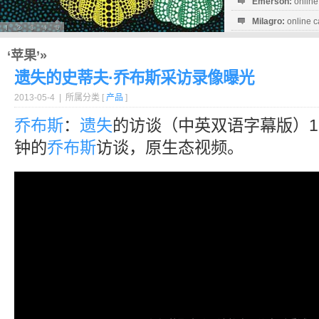
Emerson:
online
Milagro:
online c
Esperanza:
sofo
startguthaben...
‘苹果’»
遗失的史蒂夫·乔布斯采访录像曝光
2013-05-4 | 所属分类 [
产品
]
乔布斯
：
遗失
的访谈（中英双语字幕版）1
钟的
乔布斯
访谈，原生态视频。