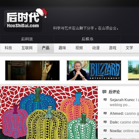
科技
互联网
产品
趣味
视频
动漫
游戏
文学
后评论
Sejarah Kuno:
I
weblog po...
Ahmed:
casino g
Dale:
casino ohne
Noelia:
online ca