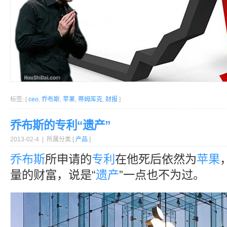
标签: [
ceo
,
乔布斯
,
苹果
,
蒂姆库克
,
财报
]
乔布斯的专利“遗产”
2013-02-4 | 所属分类 [
产品
]
乔布斯
所申请的
专利
在他死后依然为
苹果
量的财富，说是“
遗产
”一点也不为过。