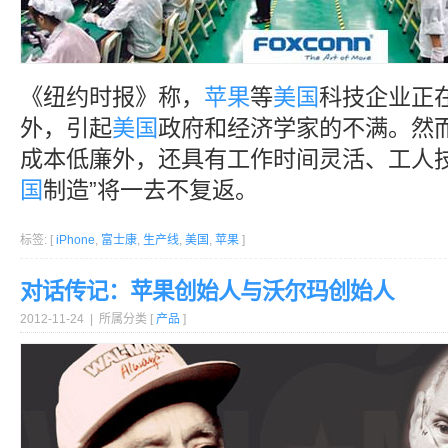
《纽约时报》称，
苹果
等
美国
科技企业正
外，引起
美国
政府和经济学家的不满。然
成本低廉外，还具有工作时间灵活、工人技
国
制造”将一去不复返。
标签: [
iPhone
,
富士康
,
生产线
,
美国
,
苹果
]
对话传记：苹果创始人与沃尔玛创始人
2012-11-24 | 所属分类 [
产品
]