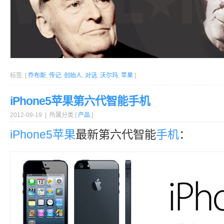
标签: [
乔布斯
,
传记
,
创始人
,
对话
,
沃尔玛
,
苹果
]
iPhone5苹果第六代智能手机
2012-09-19 | 所属分类 [
产品
]
iPhone5
苹果
最新第六代智能
手机
：