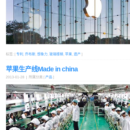
标签: [
专利
,
乔布斯
,
想象力
,
玻璃楼梯
,
苹果
,
遗产
]
苹果生产线Made in china
2013-01-28 | 所属分类 [
产品
]