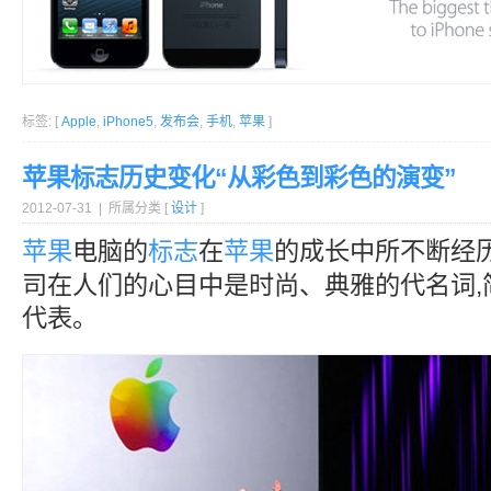
标签: [
Apple
,
iPhone5
,
发布会
,
手机
,
苹果
]
苹果标志历史变化“从彩色到彩色的演变”
2012-07-31 | 所属分类 [
设计
]
苹果
电脑的
标志
在
苹果
的成长中所不断经
司在人们的心目中是时尚、典雅的代名词,
代表。