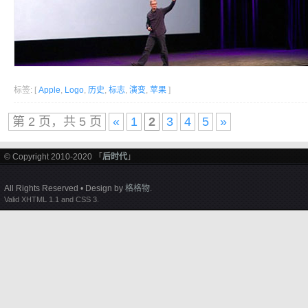
标签: [
Apple
,
Logo
,
历史
,
标志
,
演变
,
苹果
]
第 2 页，共 5 页
«
1
2
3
4
5
»
© Copyright 2010-2020 「
后时代
」
All Rights Reserved • Design by
格格物
.
Valid XHTML 1.1 and CSS 3.