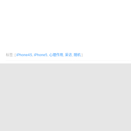
标签: [
iPhone4S
,
iPhone5
,
心理作用
,
采访
,
随机
]