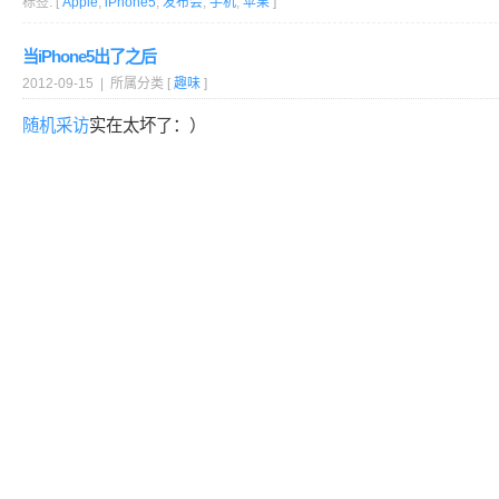
标签: [
Apple
,
iPhone5
,
发布会
,
手机
,
苹果
]
当iPhone5出了之后
2012-09-15 | 所属分类 [
趣味
]
随机
采访
实在太坏了：）