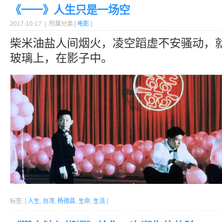
《一一》人生只是一场空
2017-10-17 | 所属分类 [
电影
]
柴米油盐人间烟火，凌空蹈虚不安骚动，
玻璃上，在影子中。
标签: [
人生
,
台湾
,
杨德昌
,
生命
,
生活
]