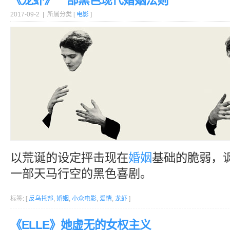
《龙虾》一部黑色现代婚姻法则
2017-09-2 | 所属分类 [
电影
]
以荒诞的设定抨击现在
婚姻
基础的脆弱，
一部天马行空的黑色喜剧。
标签: [
反乌托邦
,
婚姻
,
小众电影
,
爱情
,
龙虾
]
《ELLE》她虚无的女权主义