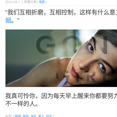
2015-03-7 | 所属分类 [
电影
]
“我们互相折磨，互相控制，这样有什么意
姻
。”
我真可怜你，因为每天早上醒来你都要努
不一样的人。
标签: [
婚姻
,
悬疑
,
消失
,
爱人
,
现实
]