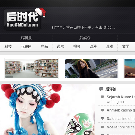
科技
互联网
产品
趣味
视频
动漫
游戏
文学
后评论
Sejarah Kuno:
I
weblog po...
Ahmed:
casino g
Dale:
casino ohne
Noelia:
online ca