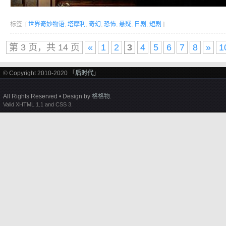
标签: [
世界奇妙物语
,
塔摩利
,
奇幻
,
恐怖
,
悬疑
,
日剧
,
短剧
]
第 3 页，共 14 页
«
1
2
3
4
5
6
7
8
»
1
© Copyright 2010-2020 「
后时代
」
All Rights Reserved • Design by
格格物
.
Valid XHTML 1.1 and CSS 3.