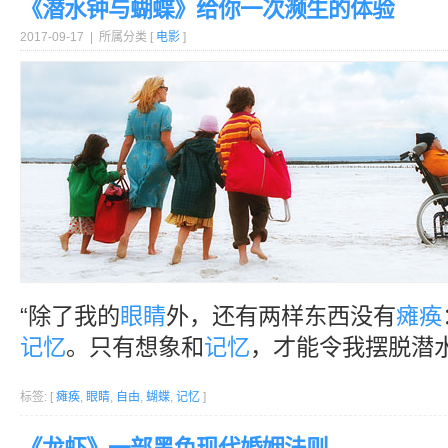
《潜水钟与蝴蝶》给你一次濒生的体验
2017-09-17 | 所属分类 [
电影
]
“除了我的
眼睛
外，还有两样东西没有
瘫痪
记忆
。只有想象和
记忆
，才能令我摆脱潜水
标签: [
瘫痪
,
眼睛
,
自由
,
蝴蝶
,
记忆
]