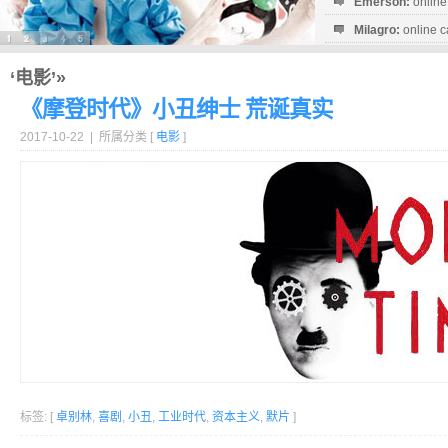
Emerson:
online
Milagro:
online c
Esperanza:
sofo
startguthaben...
‘电影’»
《摩登时代》小丑绅士 荒诞真实
2017-10-22 | 所属分类 [
电影
]
标签: [
卓别林
,
喜剧
,
小丑
,
工业时代
,
资本主义
,
默片
]