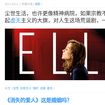
2017-03-2 | 所属分类 [
电影
]
尘世生活，也许更像精神病院，如果宗教
起
虚无
主义的大旗，对人生这场荒诞剧，
标签: [
女性
,
女权主义
,
强奸
,
法国
,
虚无
]
《消失的爱人》这是婚姻吗？