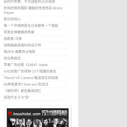
后时代苹果：不可战胜的10大经验
时尚的情色摄影 朦胧的性感色彩-Bruno
Dayan
意识的核心
每一个中国明星在日本都有一个宿敌
宅男女神嫩模周秀娜
逃跑家-乌青
动物插画恶搞时尚设计师
禅ZEN-佛教传记电影
创业降级论
苹果广告创意《1984》Apple
AXE创意广告视频-10个隐藏的美女
“Pencil VS Camera”融进现实的绘画
80种我爱你“I love you”的说法
《钢的琴》那些集体回忆
后现代主义与“后”