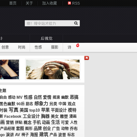
首页
关于
加入收藏
RSS
创意
时尚
性感
摄影
诗
主题
性感
恶搞
MV
自然
爱情
自由
感动
摇滚
幽默
想象力
观点
黑色幽默
90后
励志
另类
中国
写真
美国
苹果
时装
top10
平面设计
模特
工业设计
胸器
美女
新
Facebook
雕塑
漫画
插画
生活
概念
手机
动画
营销
拼贴
可爱
人性
套图
品牌
创业
广告
乔布
产品经理
图形
动物
建筑
演讲
AV
海报
ogo
椅子
产品
波普
标志