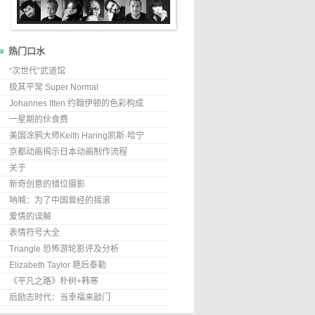
热门口水
“次世代”武道馆
极其平常 Super Normal
Johannes Itten 约翰伊顿的色彩构成
一星期的伙食费
美国涂鸦大师Keith Haring凯斯·哈宁
京都动画揭示日本动画制作流程
关于
新奇创意的错位摄影
呐喊：为了中国曾经的摇滚
爱情的误解
表情符号大全
Triangle 恐怖游轮影评及分析
Elizabeth Taylor 艳后泰勒
《平凡之路》朴树+韩寒
后励志时代：当幸福来敲门