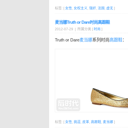
标签: [
女性
,
女权主义
,
强奸
,
法国
,
虚无
]
麦当娜Truth or Dare时尚高跟鞋
2012-07-29 | 所属分类 [
时尚
]
Truth or Dare
麦当娜
系列时尚
高跟鞋
：
标签: [
女性
,
挑逗
,
皮革
,
高跟鞋
,
麦当娜
]