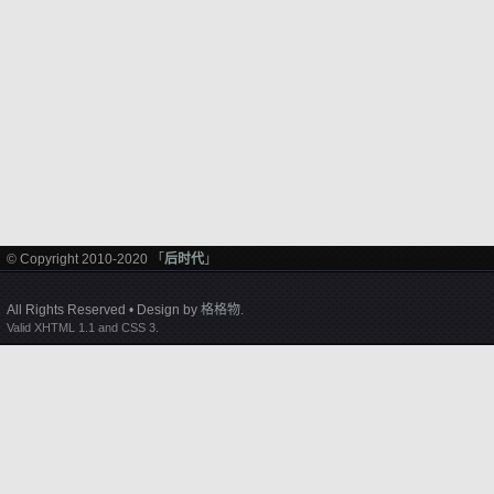
© Copyright 2010-2020 「
后时代
」
All Rights Reserved • Design by
格格物
.
Valid XHTML 1.1 and CSS 3.