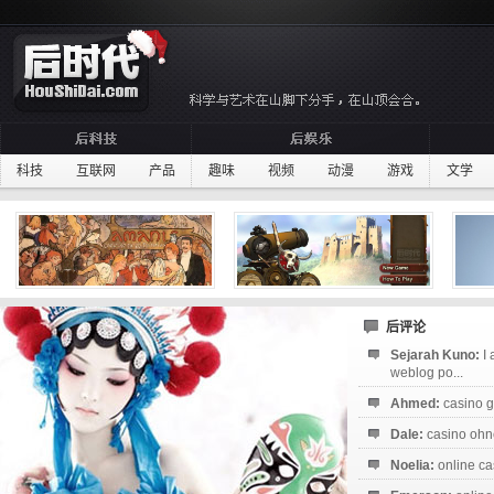
科技
互联网
产品
趣味
视频
动漫
游戏
文学
后评论
Sejarah Kuno:
I
weblog po...
Ahmed:
casino g
Dale:
casino ohne
Noelia:
online ca