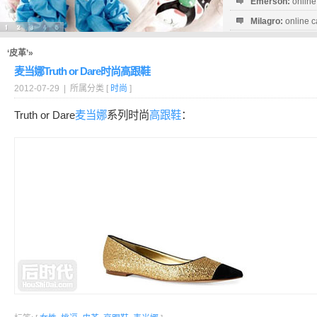
Emerson:
online
Milagro:
online c
Esperanza:
sofo
startguthaben...
‘皮革’»
麦当娜Truth or Dare时尚高跟鞋
2012-07-29 | 所属分类 [
时尚
]
Truth or Dare
麦当娜
系列时尚
高跟鞋
：