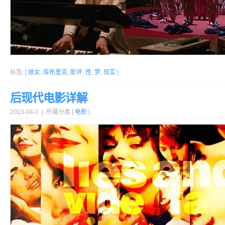
标签: [
妓女
,
库布里克
,
影评
,
性
,
梦
,
现实
]
后现代电影详解
2013-04-2 | 所属分类 [
电影
]