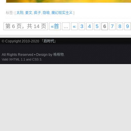
标签: [
太阳
,
姜文
,
疯子
,
隐喻
,
魔幻现实主义
]
第 6 页，共 14 页
«首
...
«
3
4
5
6
7
8
9
© Copyright 2010-2020 「
后时代
」
All Rights Reserved • Design by
格格物
.
Valid XHTML 1.1 and CSS 3.