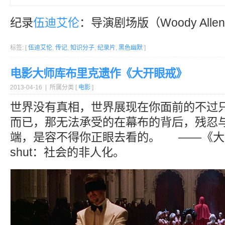
纪录
伍迪艾伦
：导演剧场版（Woody Allen: 
标签: [
伍迪艾伦
,
传记
,
知识分子
,
纪录片
,
黑色幽默
]
电影大师库布里克遗作《大开眼戒》
2013-04-16 | 所属分类 [
电影
]
世界没有真相，世界展现在你面前的不过
而已，那无法承受的在幕布的背后，残忍
端，是容不得你正眼去看的。 ——《大开眼戒
shut：社会的非人化。