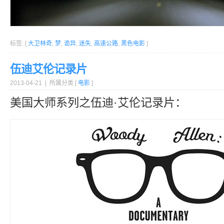
标签: [
大卫林奇
,
梦
,
诡异
,
迷失
,
高速公路
,
黑色电影
]
伍迪艾伦记录片
2013-04-21 | 所属分类 [
电影
]
美国大师系列之伍迪·艾伦记录片：