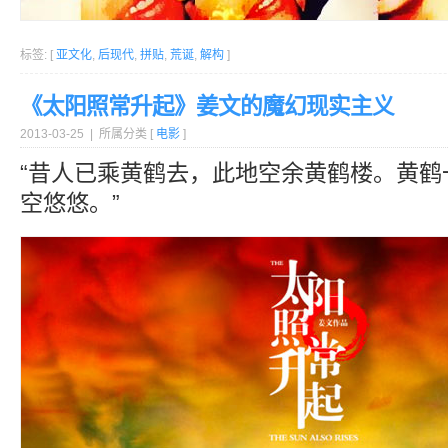
标签: [
亚文化
,
后现代
,
拼贴
,
荒诞
,
解构
]
《太阳照常升起》姜文的魔幻现实主义
2013-03-25 | 所属分类 [
电影
]
“昔人已乘黄鹤去，此地空余黄鹤楼。黄鹤
空悠悠。”