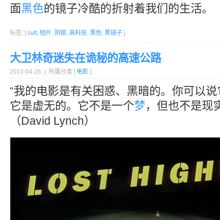
面
黑色
的镜子冷酷的折射着我们的生活。
标签: [
cult
,
短片
,
阴暗
,
高科技
,
黑色
,
黑镜子
]
大卫林奇迷失在诡秘的高速公路
2013-04-26 | 所属分类 [
电影
]
“我的电影是有关困惑、黑暗的。你可以说
它是虚无的。它不是一个
梦
，但也不是现实
（David Lynch）