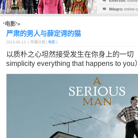
Emerson:
online
Milagro:
online c
Esperanza:
sofo
startguthaben...
‘电影’»
严肃的男人与薛定谔的猫
2013-06-13 | 所属分类 [
电影
]
以质朴之心坦然接受发生在你身上的一切（rece
simplicity everything that happens to you