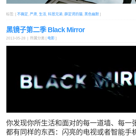
标签: [
不确定
,
严肃
,
生活
,
科恩兄弟
,
薛定谔的猫
,
黑色幽默
]
黑镜子第二季 Black Mirror
2013-05-28 | 所属分类 [
电影
]
你发现你所生活和面对的每一道墙、每一
都有同样的东西：闪亮的电视或者智能手