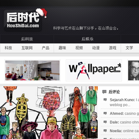
科技
互联网
产品
趣味
视频
动漫
游戏
文学
后评论
Sejarah Kuno:
I
weblog po...
Ahmed:
casino g
Dale:
casino ohne
Noelia:
online ca