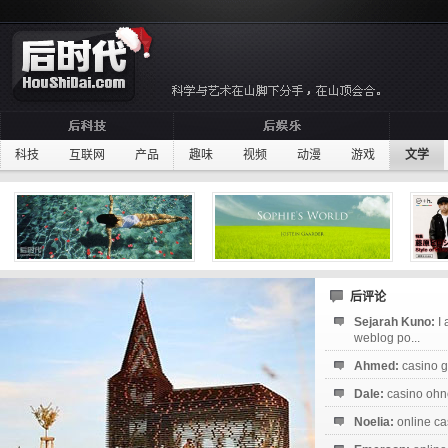
科技
互联网
产品
趣味
视频
动漫
游戏
文学
后评论
Sejarah Kuno:
I
weblog po...
Ahmed:
casino g
Dale:
casino ohne
Noelia:
online ca