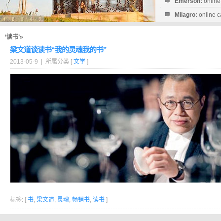
Emerson:
online
Milagro:
online c
Esperanza:
sofo
startguthaben...
‘读书’»
梁文道谈读书“我的灵魂我的书”
2013-05-9 | 所属分类 [
文学
]
标签: [
书
,
梁文道
,
灵魂
,
畅销书
,
读书
]