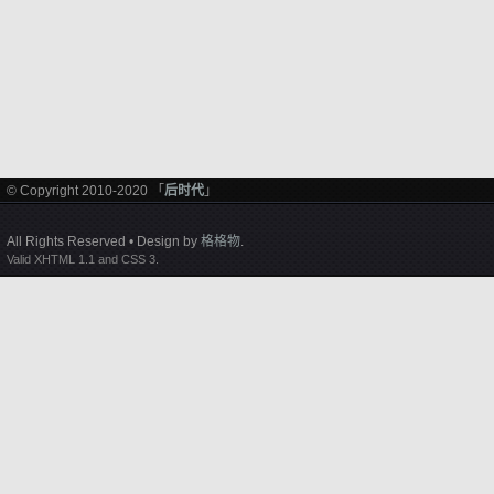
© Copyright 2010-2020 「
后时代
」
All Rights Reserved • Design by
格格物
.
Valid XHTML 1.1 and CSS 3.