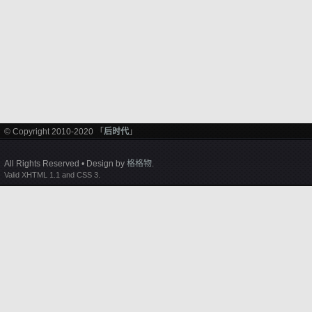
© Copyright 2010-2020 「
后时代
」
All Rights Reserved • Design by
格格物
.
Valid XHTML 1.1 and CSS 3.