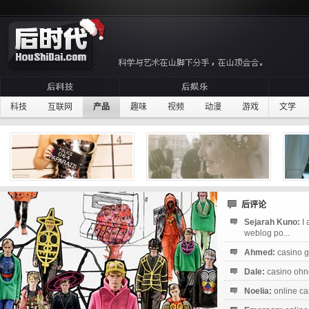
科技
互联网
产品
趣味
视频
动漫
游戏
文学
后评论
Sejarah Kuno:
I
weblog po...
Ahmed:
casino g
Dale:
casino ohne
Noelia:
online ca