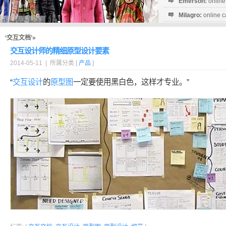
Emerson:
online
Milagro:
online c
Esperanza:
sofo
startguthaben...
‘交互文档’»
交互设计师的精细原型设计要素
2014-05-11 | 所属分类 [
产品
]
“
交互设计
的
原型图
一定要使用黑白色，这样才专业。”