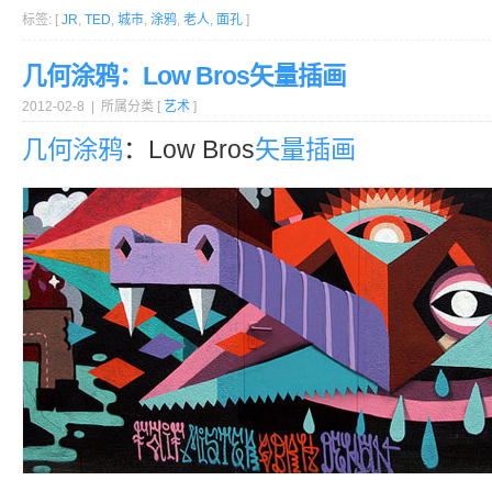
标签: [
JR
,
TED
,
城市
,
涂鸦
,
老人
,
面孔
]
几何涂鸦：Low Bros矢量插画
2012-02-8 | 所属分类 [
艺术
]
几何
涂鸦
：Low Bros
矢量
插画