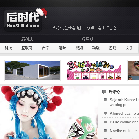
科技
互联网
产品
趣味
视频
动漫
游戏
文学
后评论
Sejarah Kuno:
I
weblog po...
Ahmed:
casino g
Dale:
casino ohne
Noelia:
online ca