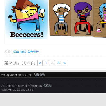
标签: [
插画
,
涂鸦
,
角色设计
]
第 2 页，共 3 页
«
1
2
3
»
© Copyright 2010-2020 「
后时代
」
All Rights Reserved • Design by
格格物
.
Valid XHTML 1.1 and CSS 3.