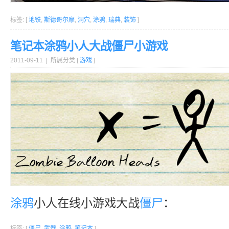
标签: [
地铁
,
斯德哥尔摩
,
洞穴
,
涂鸦
,
瑞典
,
装饰
]
笔记本涂鸦小人大战僵尸小游戏
2011-09-11 | 所属分类 [
游戏
]
涂鸦
小人在线小游戏大战
僵尸
：
标签: [
僵尸
,
武器
,
涂鸦
,
笔记本
]