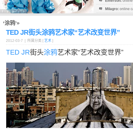
Emerson:
online
Milagro:
online c
Esperanza:
sofo
startguthaben...
‘涂鸦’»
TED JR街头涂鸦艺术家“艺术改变世界”
2012-03-7 | 所属分类 [
艺术
]
TED
JR
街头
涂鸦
艺术家“艺术改变世界”