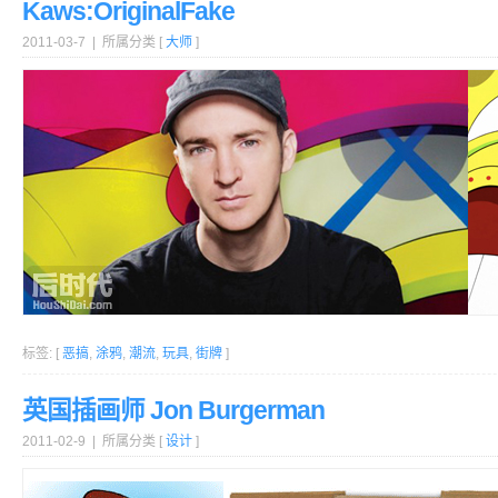
Kaws:OriginalFake
2011-03-7 | 所属分类 [
大师
]
标签: [
恶搞
,
涂鸦
,
潮流
,
玩具
,
街牌
]
英国插画师 Jon Burgerman
2011-02-9 | 所属分类 [
设计
]