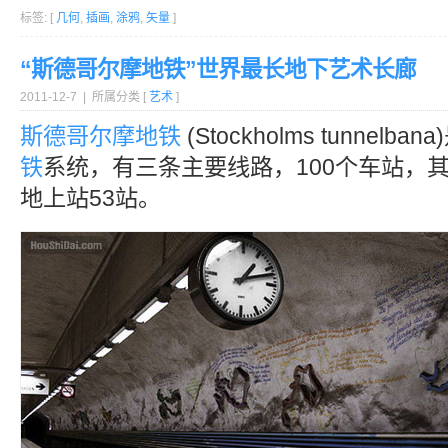
标签: [
几何
,
插画
,
涂鸦
,
矢量
]
“斯德哥尔摩地铁”世界最长地下艺术长廊
2011-12-7 | 所属分类 [
艺术
]
斯德哥尔摩
地铁
(Stockholms tunnelbana
铁
系统，有三条主要线路，100个车站，其
地上站53站。