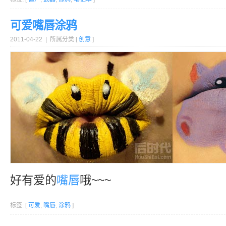
可爱嘴唇涂鸦
2011-04-22 | 所属分类 [
创意
]
好有爱的
嘴唇
哦~~~
标签: [
可爱
,
嘴唇
,
涂鸦
]