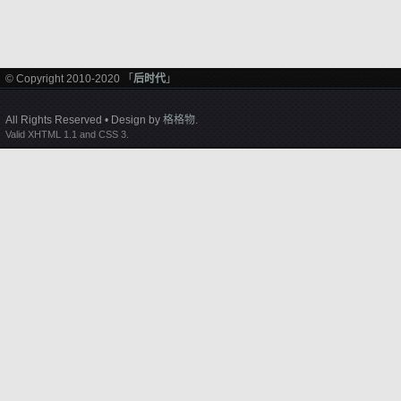
© Copyright 2010-2020 「
后时代
」
All Rights Reserved • Design by
格格物
.
Valid XHTML 1.1 and CSS 3.