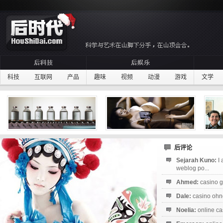
科技
互联网
产品
趣味
视频
动漫
游戏
文学
后评论
Sejarah Kuno:
I
weblog po...
Ahmed:
casino g
Dale:
casino ohne
Noelia:
online ca