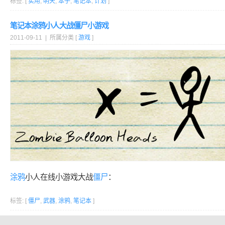
标签: [
实用
,
明天
,
本子
,
笔记本
,
计划
]
笔记本涂鸦小人大战僵尸小游戏
2011-09-11 | 所属分类 [
游戏
]
涂鸦
小人在线小游戏大战
僵尸
：
标签: [
僵尸
,
武器
,
涂鸦
,
笔记本
]