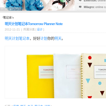
Emerson:
online
Milagro:
online c
Esperanza:
sofo
startguthaben...
‘笔记本’»
明天计划笔记本Tomorrow Planner Note
2012-11-21 | 所属分类 [
设计
]
明天
计划
笔记本
，好好
计划
你的
明天
。