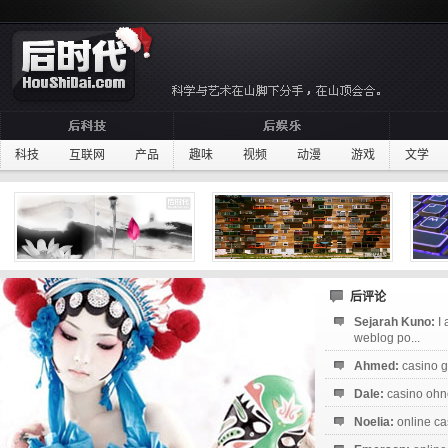
科技
互联网
产品
趣味
视频
动漫
游戏
文学
后评论
Sejarah Kuno:
I
weblog po...
Ahmed:
casino g
Dale:
casino ohne
Noelia:
online ca