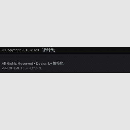
© Copyright 2010-2020 「
后时代
」
All Rights Reserved • Design by
格格物
.
Valid XHTML 1.1 and CSS 3.