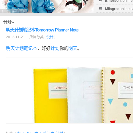
Emerson:
online
Milagro:
online c
Esperanza:
sofo
startguthaben...
‘计划’»
明天计划笔记本Tomorrow Planner Note
2012-11-21 | 所属分类 [
设计
]
明天
计划
笔记本
，好好
计划
你的
明天
。