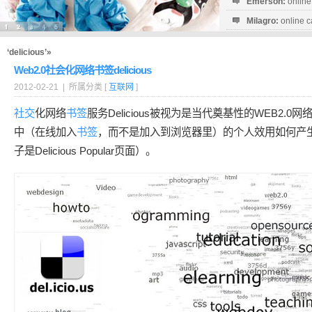
Emerson:
online
Milagro:
online c
Esperanza:
sofo
startguthaben...
‘delicious’»
Web2.0社会化网络书签delicious
2012-02-21 | 所属分类 [
互联网
]
社交
化网络
书签
服务Delicious被视为是当代奠基性的WEB2.0网
中（在线加入
书签
，而不是加入到浏览器里）的个人效用如何产
子是Delicious Popular页面）。