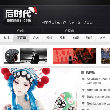
科技
互联网
产品
趣味
视频
动漫
游戏
文学
后评论
Sejarah Kuno:
I
weblog po...
Ahmed:
casino g
Dale:
casino ohne
Noelia:
online ca