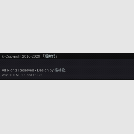
© Copyright 2010-2020 「
后时代
」
All Rights Reserved • Design by
格格物
.
Valid XHTML 1.1 and CSS 3.