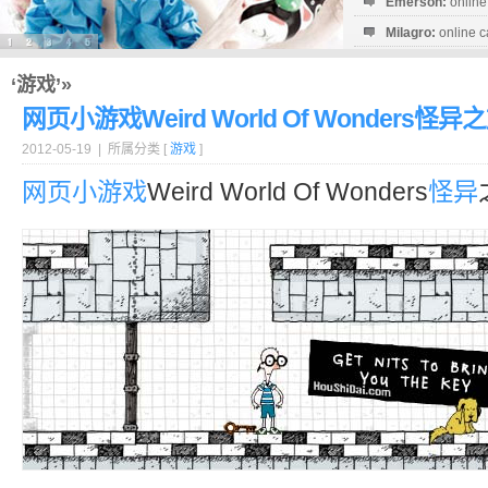
Emerson:
online
Milagro:
online c
Esperanza:
sofo
startguthaben...
‘游戏’»
网页小游戏Weird World Of Wonders怪异
2012-05-19 | 所属分类 [
游戏
]
网页小游戏
Weird World Of Wonders
怪异