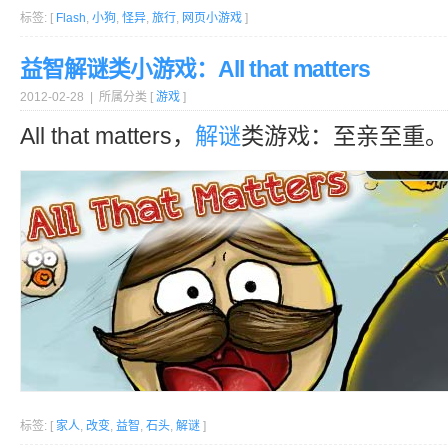
标签: [
Flash
,
小狗
,
怪异
,
旅行
,
网页小游戏
]
益智解谜类小游戏：All that matters
2012-02-28 | 所属分类 [
游戏
]
All that matters，
解谜
类游戏：至亲至重。
标签: [
家人
,
改变
,
益智
,
石头
,
解谜
]