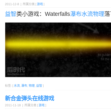
2011-12-8 | 所属分类 [
游戏
]
益智
类小游戏：Waterfalls
瀑布
水流
物理
落
标签: [
水流
,
瀑布
,
物理
,
益智
]
新合金弹头在线游戏
2011-11-18 | 所属分类 [
游戏
]