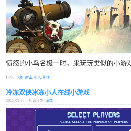
愤怒的小鸟名极一时，来玩玩类似的小游
标签: [
大炮
,
射击
,
小人
,
炮弹
]
冷冻双侠冰冻小人在线小游戏
2011-09-20 | 所属分类 [
游戏
]