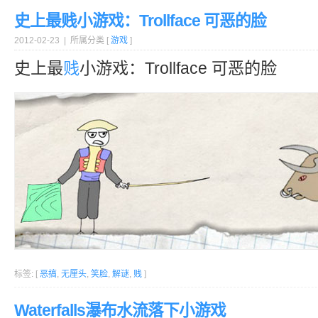
史上最贱小游戏：Trollface 可恶的脸
2012-02-23 | 所属分类 [
游戏
]
史上最
贱
小游戏：Trollface 可恶的脸
标签: [
恶搞
,
无厘头
,
笑脸
,
解谜
,
贱
]
Waterfalls瀑布水流落下小游戏