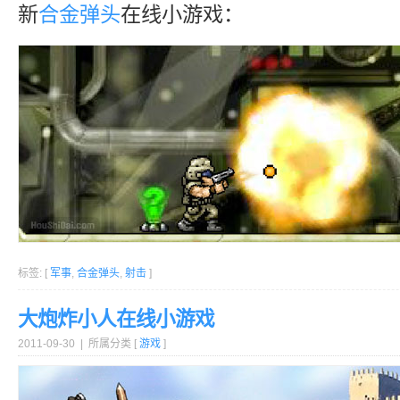
新
合金弹头
在线小游戏：
标签: [
军事
,
合金弹头
,
射击
]
大炮炸小人在线小游戏
2011-09-30 | 所属分类 [
游戏
]