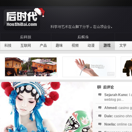
科技
互联网
产品
趣味
视频
动漫
游戏
文学
后评论
Sejarah Kuno:
I
weblog po...
Ahmed:
casino g
Dale:
casino ohne
Noelia:
online ca