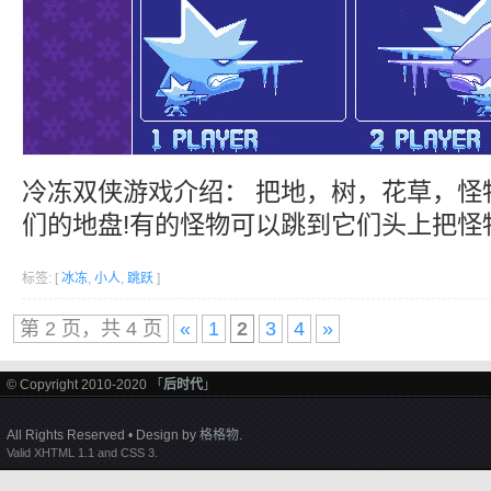
冷冻双侠游戏介绍： 把地，树，花草，怪
们的地盘!有的怪物可以跳到它们头上把怪
标签: [
冰冻
,
小人
,
跳跃
]
第 2 页，共 4 页
«
1
2
3
4
»
© Copyright 2010-2020 「
后时代
」
All Rights Reserved • Design by
格格物
.
Valid XHTML 1.1 and CSS 3.