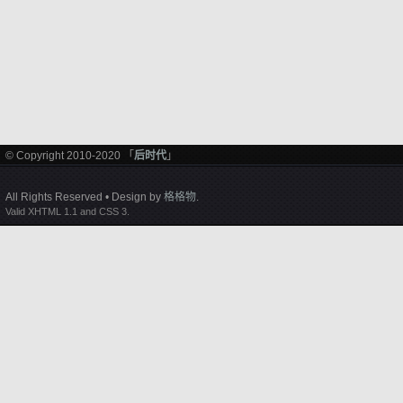
© Copyright 2010-2020 「
后时代
」
All Rights Reserved • Design by
格格物
.
Valid XHTML 1.1 and CSS 3.