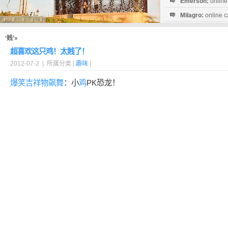
Emerson:
online
Milagro:
online c
Esperanza:
sofo
startguthaben...
‘贱’»
超喜欢这只鸡！太贱了！
2012-07-2 | 所属分类 [
趣味
]
爆笑
吉祥物
飙舞
：小
鸡
PK恐龙！