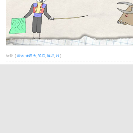
标签: [
恶搞
,
无厘头
,
笑脸
,
解谜
,
贱
]