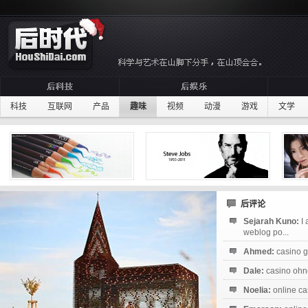
科技
互联网
产品
趣味
视频
动漫
游戏
文学
后评论
Sejarah Kuno:
I
weblog po...
Ahmed:
casino g
Dale:
casino ohne
Noelia:
online ca