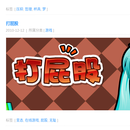
标签: [
压抑
,
哲理
,
杯具
,
梦
]
打屁股
2010-12-12 | 所属分类 [
游戏
]
标签: [
变态
,
在线游戏
,
屁股
,
无耻
]