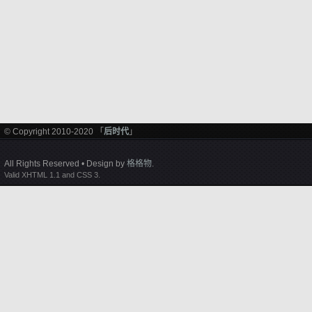
© Copyright 2010-2020 「
后时代
」
All Rights Reserved • Design by
格格物
.
Valid XHTML 1.1 and CSS 3.