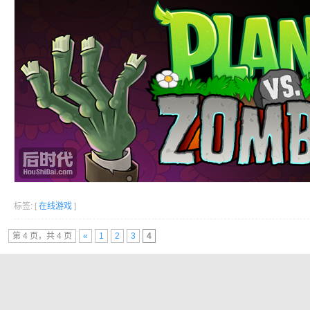
标签: [
在线游戏
]
第 4 页，共 4 页
«
1
2
3
4