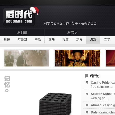
科技
互联网
产品
趣味
视频
动漫
游戏
文学
后评论
Casino Pride:
ca
free spins no ...
Sejarah Kuno:
I
weblog po...
Ahmed:
casino g
Dale:
casino ohne