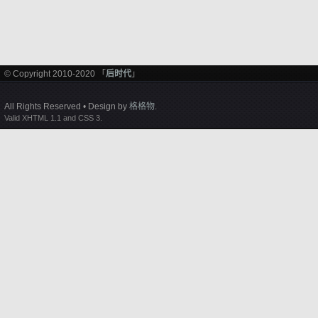
© Copyright 2010-2020 「
后时代
」
All Rights Reserved • Design by
格格物
.
Valid XHTML 1.1 and CSS 3.