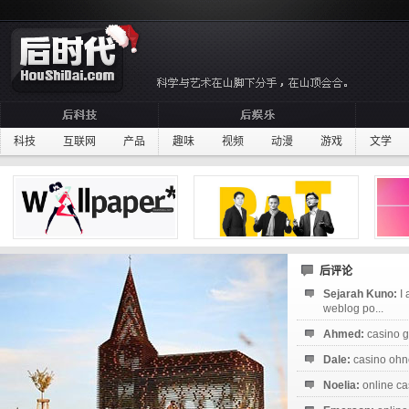
科技
互联网
产品
趣味
视频
动漫
游戏
文学
后评论
Sejarah Kuno:
I
weblog po...
Ahmed:
casino g
Dale:
casino ohne
Noelia:
online ca