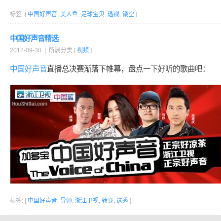
标签: [
中国好声音
,
美人鱼
,
足球宝贝
,
透视
,
镂空
]
中国好声音精选
2012-09-30 | 所属分类 [
视频
]
中国好声音
直播总决赛渐落下帷幕，盘点一下好听的歌曲吧：
标签: [
中国好声音
,
导师
,
浙江卫视
,
转身
,
选秀
]