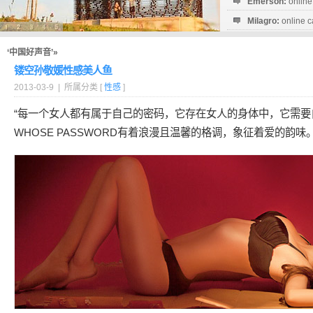
Emerson:
online
Milagro:
online c
Esperanza:
sofo
startguthaben...
‘中国好声音’»
镂空孙敬媛性感美人鱼
2013-03-9 | 所属分类 [
性感
]
“每一个女人都有属于自己的密码，它存在女人的身体中，它需
WHOSE PASSWORD有着浪漫且温馨的格调，象征着爱的韵味。