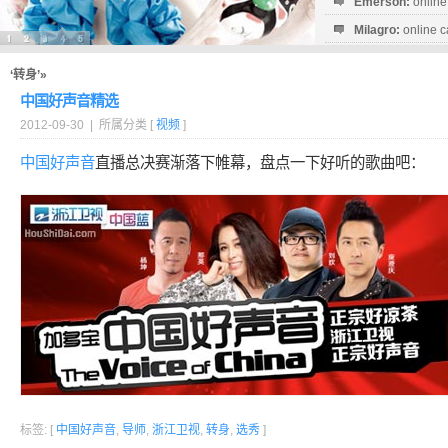
Emerson:
online
Milagro:
online c
Esperanza:
sofo
startguthaben...
‘转身’»
中国好声音精选
2012-09-30 | 所属分类 [
视频
]
中国好声音
直播总决赛渐落下帷幕，盘点一下好听的歌曲吧：
标签: [
中国好声音
,
导师
,
浙江卫视
,
转身
,
选秀
]