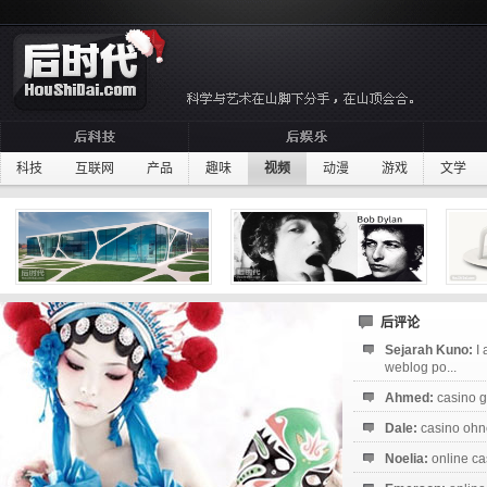
科技
互联网
产品
趣味
视频
动漫
游戏
文学
后评论
Sejarah Kuno:
I
weblog po...
Ahmed:
casino g
Dale:
casino ohne
Noelia:
online ca