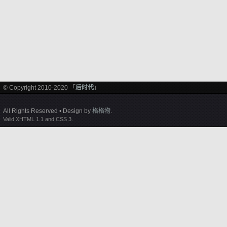
© Copyright 2010-2020 「
后时代
」
All Rights Reserved • Design by
格格物
.
Valid XHTML 1.1 and CSS 3.