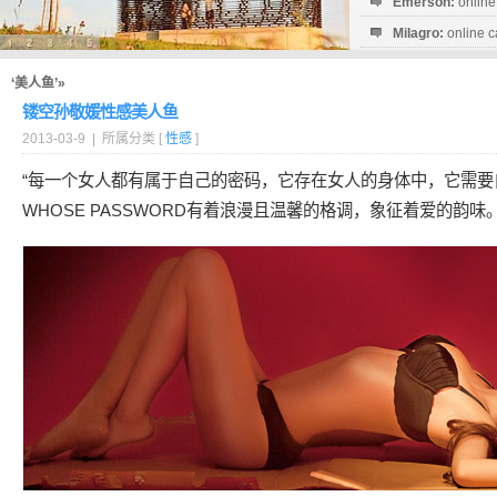
Emerson:
online
Milagro:
online c
Esperanza:
sofo
startguthaben...
‘美人鱼’»
镂空孙敬媛性感美人鱼
2013-03-9 | 所属分类 [
性感
]
“每一个女人都有属于自己的密码，它存在女人的身体中，它需
WHOSE PASSWORD有着浪漫且温馨的格调，象征着爱的韵味。