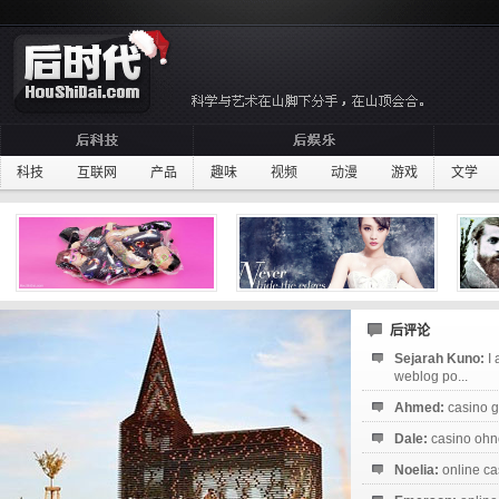
科技
互联网
产品
趣味
视频
动漫
游戏
文学
后评论
Sejarah Kuno:
I
weblog po...
Ahmed:
casino g
Dale:
casino ohne
Noelia:
online ca