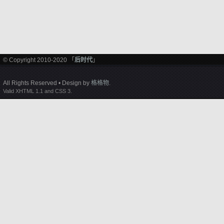
© Copyright 2010-2020 「
后时代
」
All Rights Reserved • Design by
格格物
.
Valid XHTML 1.1 and CSS 3.