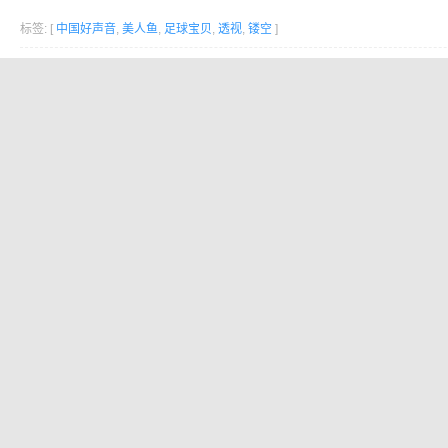
标签: [
中国好声音
,
美人鱼
,
足球宝贝
,
透视
,
镂空
]