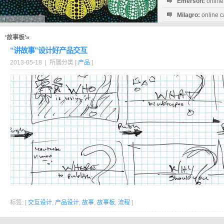
Emerson:
online
Milagro:
online c
Esperanza:
sofo
startguthaben...
‘故事板’»
“讲故事”设计好产品交互
2013-05-18 | 所属分类 [
产品
]
标签: [
交互设计
,
产品设计
,
故事
,
故事板
,
流程
]