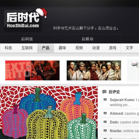
科技
互联网
产品
趣味
视频
动漫
游戏
文学
后评论
Sejarah Kuno:
I
weblog po...
Ahmed:
casino g
Dale:
casino ohne
Noelia:
online ca