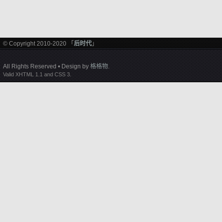
© Copyright 2010-2020 「
后时代
」
All Rights Reserved • Design by
格格物
.
Valid XHTML 1.1 and CSS 3.