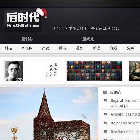
科技
互联网
产品
趣味
视频
动漫
游戏
文学
后评论
Sejarah Kuno:
I
weblog po...
Ahmed:
casino g
Dale:
casino ohne
Noelia:
online ca