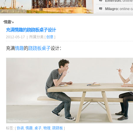
Emerson:
online
Milagro:
online c
Esperanza:
sofo
startguthaben...
‘情趣’»
充满情趣的跷跷板桌子设计
2012-05-17 | 所属分类 [
创意
]
充满
情趣
的
跷跷板
桌子
设计：
标签: [
协调
,
情趣
,
桌子
,
物理
,
跷跷板
]