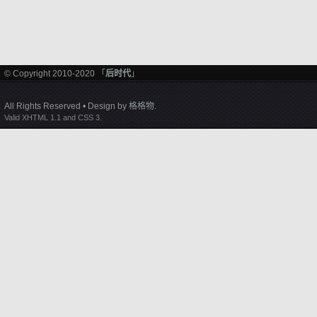
© Copyright 2010-2020 「
后时代
」
All Rights Reserved • Design by
格格物
.
Valid XHTML 1.1 and CSS 3.