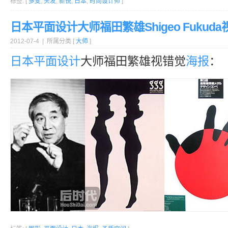
标签: [
多变
,
头发
,
新锐
,
日本
,
时尚设计师
]
日本平面设计大师福田繁雄Shigeo Fukud
2012-07-4 | 所属分类 [
大师
]
日本
平面设计
大师福田繁雄视错觉
海报
：