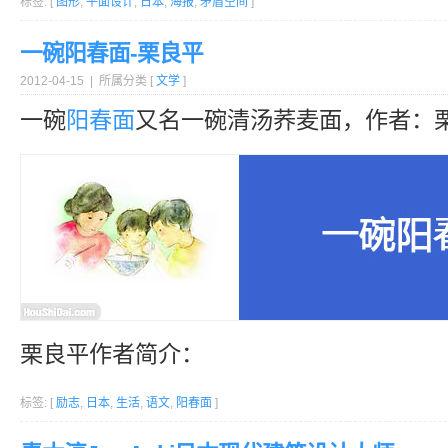
标签: [
图形
,
平面设计
,
日本
,
海报
,
矛盾空间
]
一碗阳春面-栗良平
2012-04-15 | 所属分类 [
文学
]
一碗
阳春面
又名一碗清汤荞麦面，作者：栗
栗良平作者简介：
标签: [
励志
,
日本
,
生活
,
语文
,
阳春面
]