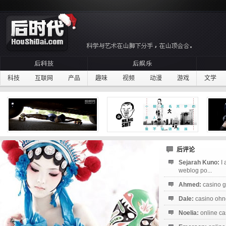
科技
互联网
产品
趣味
视频
动漫
游戏
文学
后评论
Sejarah Kuno:
I
weblog po...
Ahmed:
casino g
Dale:
casino ohne
Noelia:
online ca