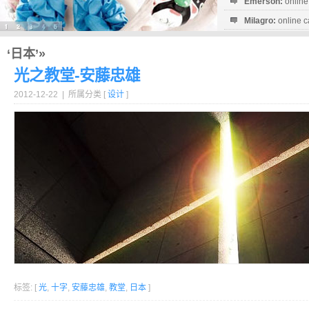
Emerson:
online
Milagro:
online c
Esperanza:
sofo
startguthaben...
‘日本’»
光之教堂-安藤忠雄
2012-12-22 | 所属分类 [
设计
]
标签: [
光
,
十字
,
安藤忠雄
,
教堂
,
日本
]