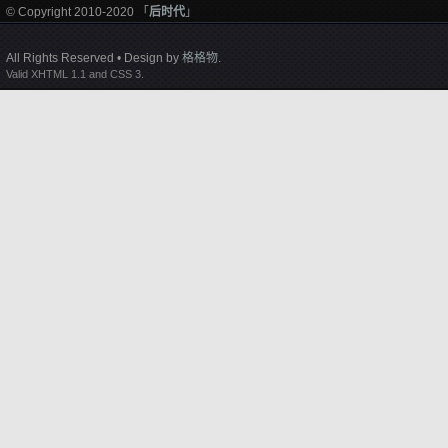
© Copyright 2010-2020 「
后时代
」
All Rights Reserved • Design by
格格物
.
Valid XHTML 1.1 and CSS 3.