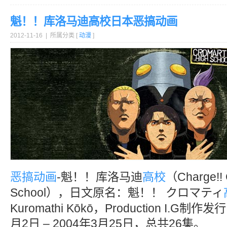
魁！！库洛马迪高校日本恶搞动画
2012-11-16 | 所属分类 [
动漫
]
恶搞
动画
-魁！！库洛马迪
高校
（Charge!! 
School），日文原名：魁！！ クロマティ
Kuromathi Kōkō，Production I.G制
月2日 – 2004年3月25日，总共26集。