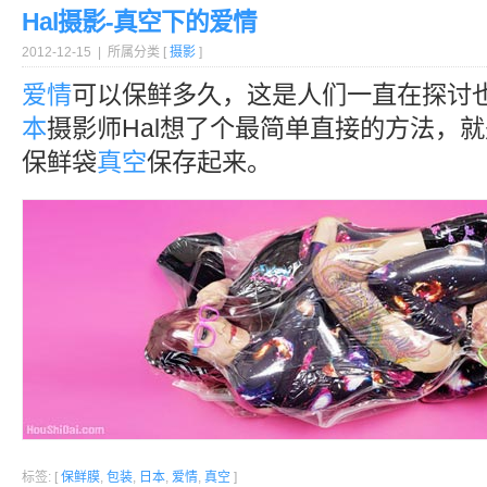
Hal摄影-真空下的爱情
2012-12-15 | 所属分类 [
摄影
]
爱情
可以保鲜多久，这是人们一直在探讨
本
摄影师Hal想了个最简单直接的方法，
保鲜袋
真空
保存起来。
标签: [
保鲜膜
,
包装
,
日本
,
爱情
,
真空
]