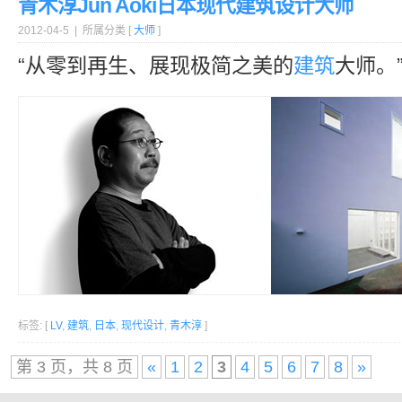
青木淳Jun Aoki日本现代建筑设计大师
2012-04-5 | 所属分类 [
大师
]
“从零到再生、展现极简之美的
建筑
大师。
标签: [
LV
,
建筑
,
日本
,
现代设计
,
青木淳
]
第 3 页，共 8 页
«
1
2
3
4
5
6
7
8
»