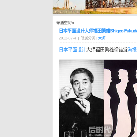
‘矛盾空间’»
日本平面设计大师福田繁雄Shigeo Fuku
2012-07-4 | 所属分类 [
大师
]
日本
平面设计
大师福田繁雄视错觉
海报