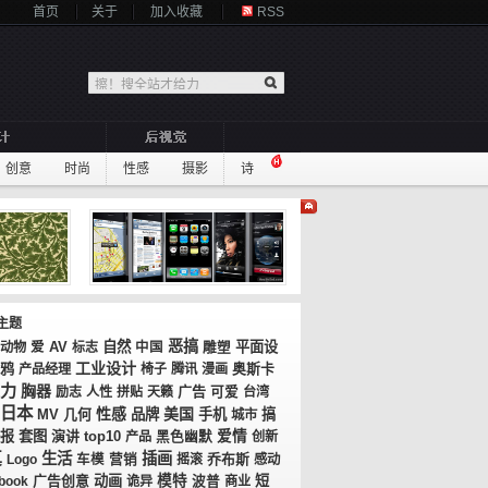
首页
关于
加入收藏
RSS
创意
时尚
性感
摄影
诗
主题
恶搞
AV
自然
平面设
动物
爱
标志
中国
雕塑
工业设计
鸦
奥斯卡
产品经理
椅子
腾讯
漫画
力
胸器
广告
励志
人性
拼贴
天籁
可爱
台湾
日本
性感
美国
MV
几何
品牌
手机
搞
城市
报
套图
演讲
top10
爱情
产品
黑色幽默
创新
真
生活
插画
乔布斯
Logo
车模
营销
摇滚
感动
广告创意
动画
模特
短
book
诡异
波普
商业