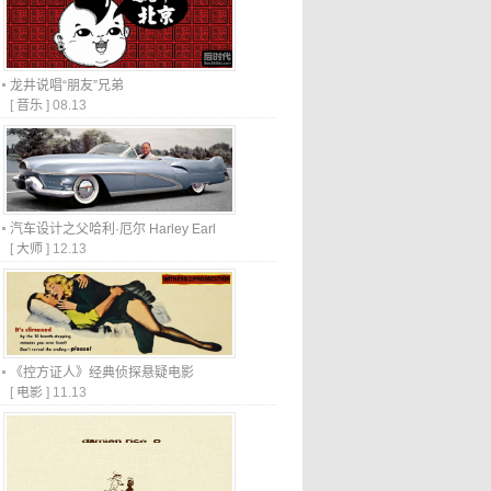
龙井说唱“朋友”兄弟
[
音乐
]
08.13
汽车设计之父哈利·厄尔 Harley Earl
[
大师
]
12.13
《控方证人》经典侦探悬疑电影
[
电影
]
11.13