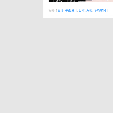
标签: [
图形
,
平面设计
,
日本
,
海报
,
矛盾空间
]