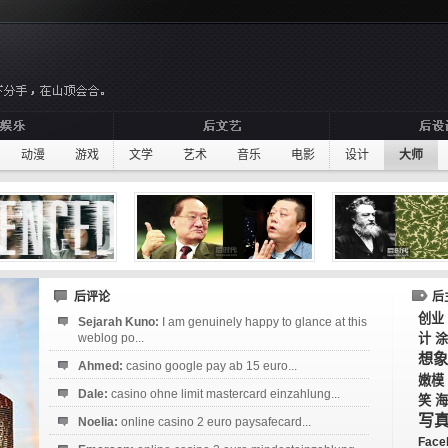
动漫
游戏
文学
艺术
音乐
电影
设计
大师
后评论
后
创业
Sejarah Kuno:
I am genuinely happy to glance at this
weblog po...
计
涂
想象
Ahmed:
casino google pay ab 15 euro...
嫩模
Dale:
casino ohne limit mastercard einzahlung...
笑
海
写
Noelia:
online casino 2 euro paysafecard...
Face