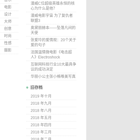
音乐
漫威C位超级英雄永恒的核
电影
心为什么是他？
设计
漫威电影宇宙 为了复仇者
联盟3
大师
奥黛丽赫本——坠落凡间的
创意
天使
时尚
张爱玲的爱情观：20个关于
性感
爱的句子
摄影
法国温情微电影《电击超
人》Electroshock
互联网科技行业10大最具争
议的成功决定
华丽小公主张小格唯美写真
旧存档
2019 年十月
2018 年九月
2018 年八月
2018 年五月
2018 年四月
2018 年三月
2018 年二月