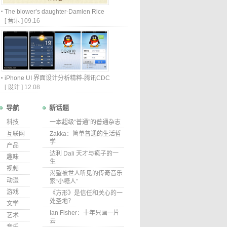
The blower’s daughter-Damien Rice
[
音乐
]
09.16
iPhone UI 界面设计分析精粹-腾讯CDC
[
设计
]
12.08
导航
新话题
科技
一本超级“普通”的普通杂志
互联网
Zakka：简单普通的生活哲
学
产品
达利 Dali 天才与疯子的一
趣味
生
视频
渴望被世人听见的传奇音乐
动漫
家“小糖人”
游戏
《方形》是信任和关心的一
处圣地？
文学
Ian Fisher：十年只画一片
艺术
云