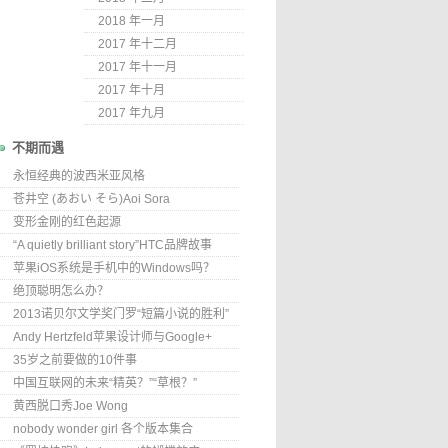
2018 年一月
2017 年十二月
2017 年十一月
2017 年十月
2017 年九月
不期而遇
永恒经典的波西米亚风格
苍井空 (あおい そら)Aoi Sora
变形金刚的红色起源
“A quietly brilliant story”HTC品牌故事
苹果iOS系统是手机中的Windows吗？
绝顶聪明怎么办？
2013诺贝尔文学奖门罗“短篇小说的胜利”
Andy Hertzfeld苹果设计师与Google+
35岁之前要做的10件事
中国互联网的未来“精英？”“草根？”
黄西脱口秀Joe Wong
nobody wonder girl 各个版本集合