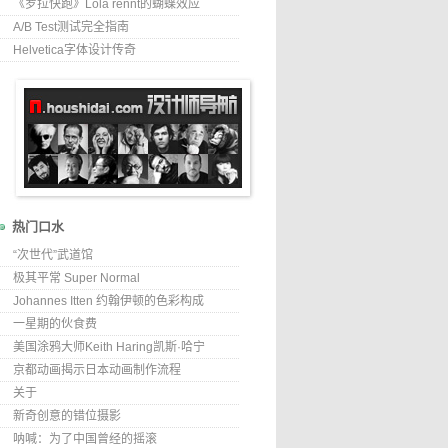
《罗拉快跑》Lola rennt的蝴蝶效应
A/B Test测试完全指南
Helvetica字体设计传奇
热门口水
“次世代”武道馆
极其平常 Super Normal
Johannes Itten 约翰伊顿的色彩构成
一星期的伙食费
美国涂鸦大师Keith Haring凯斯·哈宁
京都动画揭示日本动画制作流程
关于
新奇创意的错位摄影
呐喊：为了中国曾经的摇滚