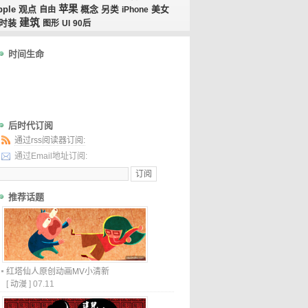
苹果
观点
概念
美女
pple
自由
另类
iPhone
建筑
时装
图形
UI
90后
时间生命
后时代订阅
通过rss阅读器订阅:
通过Email地址订阅:
推荐话题
红塔仙人原创动画MV小清新
[
动漫
]
07.11