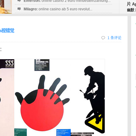
Emerson:
online casino 2 euro mindesteinzahlung...
片
A
Milagro:
online casino ab 5 euro revolut...
幽默
Esperanza:
sofortüberweisung casino
startguthaben...
da视错觉
1 条评论
：