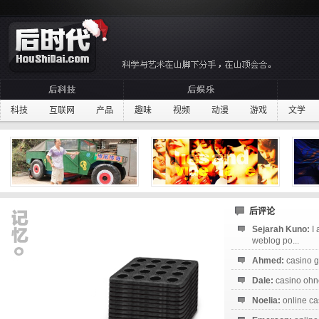
科技
互联网
产品
趣味
视频
动漫
游戏
文学
后评论
Sejarah Kuno:
I
weblog po...
Ahmed:
casino g
Dale:
casino ohne
Noelia:
online ca