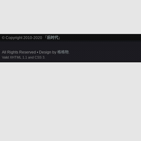
© Copyright 2010-2020 「
后时代
」
All Rights Reserved • Design by
格格物
.
Valid XHTML 1.1 and CSS 3.