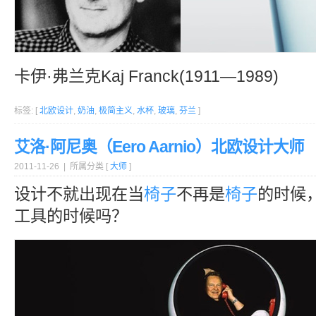
卡伊·弗兰克Kaj Franck(1911—1989)
标签: [
北欧设计
,
奶油
,
极简主义
,
水杯
,
玻璃
,
芬兰
]
艾洛·阿尼奥（Eero Aarnio）北欧设计大师
2011-11-26 | 所属分类 [
大师
]
设计不就出现在当
椅子
不再是
椅子
的时候
工具的时候吗？