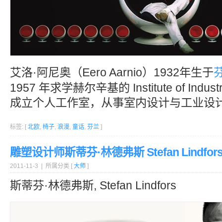
艾洛·阿尼奥（Eero Aarnio）1932年生于
1957 年求学赫尔辛基的 Institute of Indust
成立个人工作室，从事室内设计与工业设
标签: [
北欧
,
椅子
,
浪漫
,
童话
,
芬兰
]
雕塑设计师斯蒂芬·林德弗斯 Stefan Lindfor
2011-11-3 | 所属分类 [
大师
]
斯蒂芬·林德弗斯, Stefan Lindfors